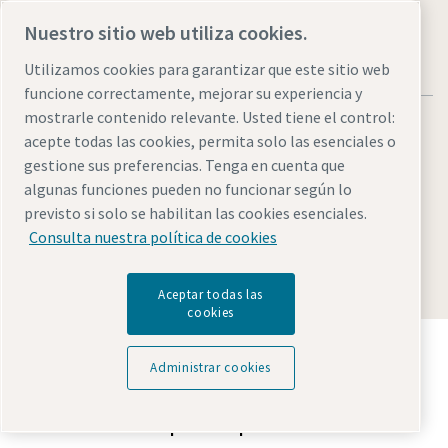
Nuestro sitio web utiliza cookies.
Utilizamos cookies para garantizar que este sitio web
funcione correctamente, mejorar su experiencia y
mostrarle contenido relevante. Usted tiene el control:
acepte todas las cookies, permita solo las esenciales o
gestione sus preferencias. Tenga en cuenta que
algunas funciones pueden no funcionar según lo
Legal & Privacy Notices
Administrar cookies
Accesibilidad
previsto si solo se habilitan las cookies esenciales.
Sitemap
Consulta nuestra política de cookies
© 2026 Atlas Copco AB
Aceptar todas las
cookies
Descubre cómo Atlas Copco Group impulsa la
tecnología que transforma el futuro.
Administrar cookies
Visita la web de Atlas Copco Group
Parte de Atlas Copco Group