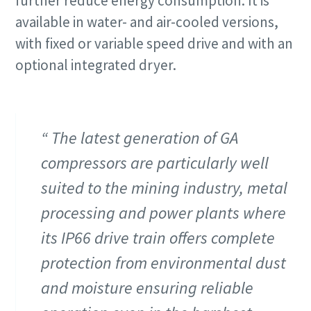
further reduce energy consumption. It is
Catálogo de Productos de Atlas Copco
Descargar Guía de Optimización
available in water- and air-cooled versions,
with fixed or variable speed drive and with an
En este libro electrónico presentamos los productos y
servicios de la división de Compresores de Atlas Copco
optional integrated dryer.
Descúbralos aquí
The latest generation of GA
compressors are particularly well
suited to the mining industry, metal
processing and power plants where
its IP66 drive train offers complete
protection from environmental dust
and moisture ensuring reliable