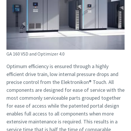
Aire comprimido y nitrógeno para la industria
de alimentación y bebidas
El sabor, la calidad y la seguridad son la constante en la
industria de alimentación y bebidas, pero hay un
ingrediente fundamental que no se tiene en cuenta: el aire
GA 160 VSD and Optimizer 4.0
comprimido. En este libro electrónico nos centraremos en
las soluciones de aire comprimido y nitrógeno para la
Optimum efficiency is ensured through a highly
industria de alimentación y bebidas.
efficient drive train, low internal pressure drops and
precise control from the Elektronikon® Touch. All
Descargar aquí
components are designed for ease of service with the
most commonly serviceable parts grouped together
for ease of access while the patented portal design
enables full access to all components when more
extensive maintenance is required. This results in a
service time that is half the time of comparable