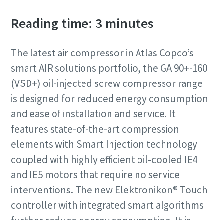
Reading time: 3 minutes
The latest air compressor in Atlas Copco’s
smart AIR solutions portfolio, the GA 90+-160
(VSD+) oil-injected screw compressor range
is designed for reduced energy consumption
and ease of installation and service. It
Soluciones de Optimización de Atlas Copco
features state-of-the-art compression
Una gran parte de su consumo de energía corresponde al
elements with Smart Injection technology
sistema de aire comprimido. El aumento de la eficiencia
coupled with highly efficient oil-cooled IE4
energética puede reducir enormemente sus costes,
además de ayudarle a reducir sus emisiones de CO2. A
and IE5 motors that require no service
través de esta guía, los expertos de Atlas Copco le ayudan
interventions. The new Elektronikon® Touch
a sacar todo el potencial de ahorro a su red de aire
controller with integrated smart algorithms
comprimido