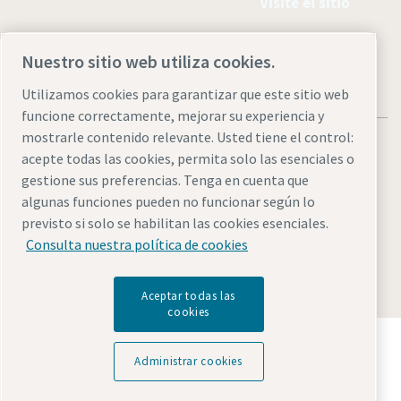
Visite el sitio
Nuestro sitio web utiliza cookies.
Utilizamos cookies para garantizar que este sitio web
funcione correctamente, mejorar su experiencia y
mostrarle contenido relevante. Usted tiene el control:
acepte todas las cookies, permita solo las esenciales o
gestione sus preferencias. Tenga en cuenta que
algunas funciones pueden no funcionar según lo
Legal & Privacy Notices
Administrar cookies
Accesibilidad
previsto si solo se habilitan las cookies esenciales.
Sitemap
Consulta nuestra política de cookies
© 2026 Atlas Copco AB
Aceptar todas las
cookies
Descubre cómo Atlas Copco Group impulsa la
tecnología que transforma el futuro.
Administrar cookies
Visita la web de Atlas Copco Group