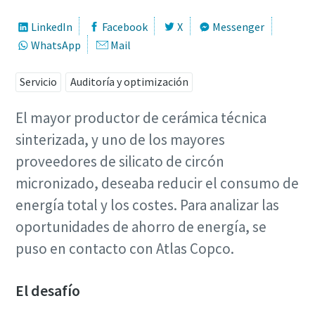
LinkedIn
Facebook
X
Messenger
WhatsApp
Mail
Servicio
Auditoría y optimización
El mayor productor de cerámica técnica
sinterizada, y uno de los mayores
proveedores de silicato de circón
Soluciones de Optimización de Atlas Copco
micronizado, deseaba reducir el consumo de
Una gran parte de su consumo de energía corresponde al
energía total y los costes. Para analizar las
sistema de aire comprimido. El aumento de la eficiencia
oportunidades de ahorro de energía, se
energética puede reducir enormemente sus costes,
además de ayudarle a reducir sus emisiones de CO2. A
puso en contacto con Atlas Copco.
través de esta guía, los expertos de Atlas Copco le ayudan
a sacar todo el potencial de ahorro a su red de aire
El desafío
comprimido