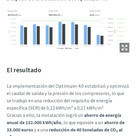
Aire comprimido y nitrógeno para la industria
de alimentación y bebidas
El sabor, la calidad y la seguridad son la constante en la
industria de alimentación y bebidas, pero hay un
ingrediente fundamental que no se tiene en cuenta: el aire
comprimido. En este libro electrónico nos centraremos en
las soluciones de aire comprimido y nitrógeno para la
El resultado
industria de alimentación y bebidas.
La implementación del Optimizer 4.0 estabilizó y optimizó
Descargar aquí
el caudal de salida y la presión de los compresores, lo que
se tradujo en una reducción del requisito de energía
específica (SER) de 0,12 kWh/m³ a 0,11 kWh/m³.
Gracias a ello, la instalación logró un
ahorro de energía
anual de 132.000 kWh/año
, lo que equivale a un
ahorro de
33.000 euros
y a una
reducción de 40 toneladas de CO
al
2