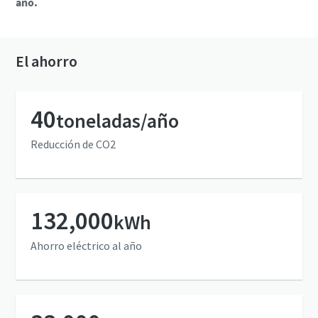
año.
El ahorro
40
toneladas/año
Reducción de CO2
132,000
kWh
Ahorro eléctrico al año