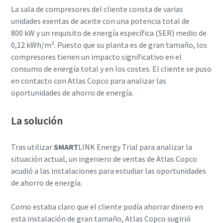
La sala de compresores del cliente consta de varias
Catálogo de Productos de Atlas Copco
Descargar Guía de Optimización
unidades exentas de aceite con una potencia total de
En este libro electrónico presentamos los productos y
800 kW y un requisito de energía específica (SER) medio de
servicios de la división de Compresores de Atlas Copco
0,12 kWh/m³. Puesto que su planta es de gran tamaño, los
compresores tienen un impacto significativo en el
consumo de energía total y en los costes. El cliente se puso
Descúbralos aquí
en contacto con Atlas Copco para analizar las
oportunidades de ahorro de energía.
La solución
Tras utilizar
SMART
LINK Energy Trial para analizar la
situación actual, un ingeniero de ventas de Atlas Copco
acudió a las instalaciones para estudiar las oportunidades
de ahorro de energía.
Como estaba claro que el cliente podía ahorrar dinero en
esta instalación de gran tamaño, Atlas Copco sugirió