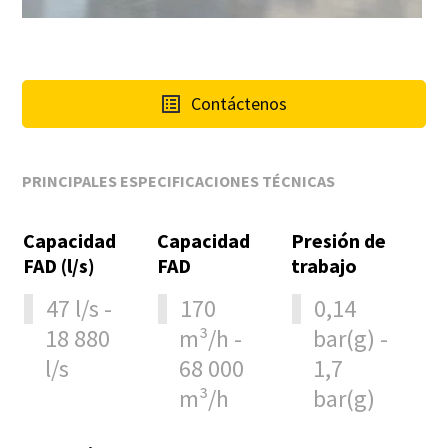
Catálogo de Productos de Atlas Copco
Descargar Guía de Optimización
En este libro electrónico presentamos los productos y
servicios de la división de Compresores de Atlas Copco
Contáctenos
Descúbralos aquí
PRINCIPALES ESPECIFICACIONES TÉCNICAS
Capacidad
Capacidad
Presión de
FAD (l/s)
FAD
trabajo
47 l/s -
170
0,14
18 880
m³/h -
bar(g) -
l/s
68 000
1,7
m³/h
bar(g)