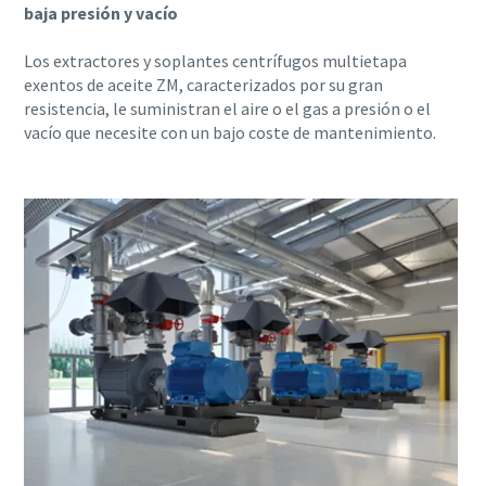
baja presión y vacío
Los extractores y soplantes centrífugos multietapa
exentos de aceite ZM, caracterizados por su gran
resistencia, le suministran el aire o el gas a presión o el
vacío que necesite con un bajo coste de mantenimiento.
Soluciones de Optimización de Atlas Copco
Una gran parte de su consumo de energía corresponde al
sistema de aire comprimido. El aumento de la eficiencia
energética puede reducir enormemente sus costes,
además de ayudarle a reducir sus emisiones de CO2. A
través de esta guía, los expertos de Atlas Copco le ayudan
a sacar todo el potencial de ahorro a su red de aire
comprimido