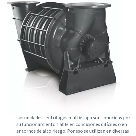
Aire comprimido y nitrógeno para la industria
de alimentación y bebidas
El sabor, la calidad y la seguridad son la constante en la
industria de alimentación y bebidas, pero hay un
ingrediente fundamental que no se tiene en cuenta: el aire
comprimido. En este libro electrónico nos centraremos en
las soluciones de aire comprimido y nitrógeno para la
industria de alimentación y bebidas.
Descargar aquí
Las unidades centrífugas multietapa son conocidas por
su funcionamiento fiable en condiciones difíciles o en
entornos de alto riesgo. Por eso se utilizan en diversas