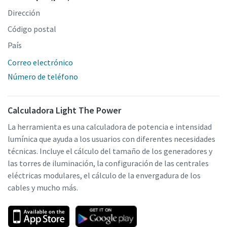
Al enviar esta solicitud, Atlas Copco
Dirección
podrá ponerse en contacto con usted
Código postal
con la información que nos haya
proporcionado. Nuestra política de
País
privacidad incluye más información al
Correo electrónico
respecto.
Número de teléfono
He leído y acepto la política de
privacidad
Calculadora Light The Power
La herramienta es una calculadora de potencia e intensidad
Enviar
lumínica que ayuda a los usuarios con diferentes necesidades
técnicas. Incluye el cálculo del tamaño de los generadores y
las torres de iluminación, la configuración de las centrales
Verificación Anti-Robot
eléctricas modulares, el cálculo de la envergadura de los
Haga clic para iniciar la verificación
cables y mucho más.
Friendly
Captcha ⇗