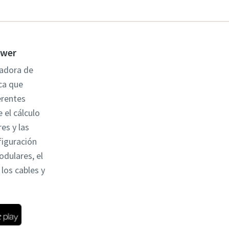
ower
ladora de
ca que
erentes
 el cálculo
es y las
figuración
odulares, el
los cables y