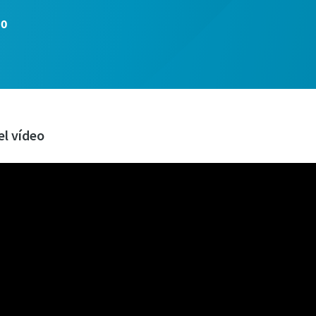
00
el vídeo