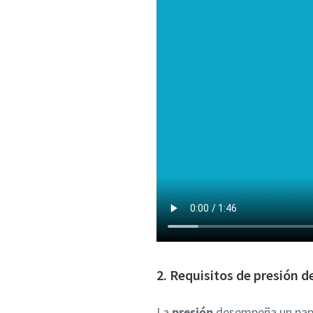
2. Requisitos de presión d
La
presión
desempeña un papel 