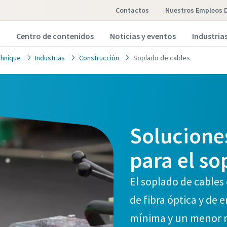
Contactos
Nuestros Empleos 
Centro de contenidos
Noticias y eventos
Industria
hnique
Industrias
Construcción
Soplado de cables
Solucione
para el so
El soplado de cables
de fibra óptica y de
mínima y un menor r