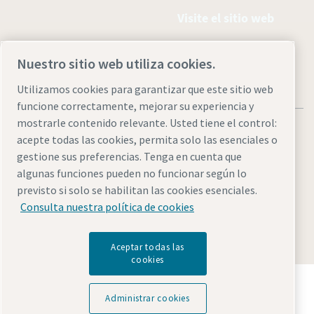
Visite el sitio web
Nuestro sitio web utiliza cookies.
Utilizamos cookies para garantizar que este sitio web
funcione correctamente, mejorar su experiencia y
mostrarle contenido relevante. Usted tiene el control:
acepte todas las cookies, permita solo las esenciales o
gestione sus preferencias. Tenga en cuenta que
algunas funciones pueden no funcionar según lo
Avisos legales y de privacidad
Administrar cookies
previsto si solo se habilitan las cookies esenciales.
Accesibilidad
Mapa del sitio
Consulta nuestra política de cookies
© 2026 Atlas Copco
Aceptar todas las
cookies
Descubre cómo Atlas Copco Group impulsa la
tecnología que transforma el futuro.
Administrar cookies