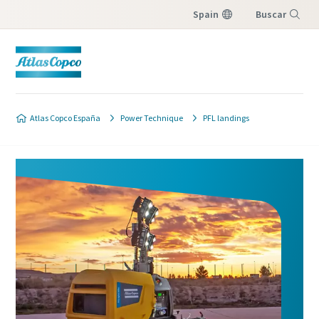
Spain
Buscar
Menú
Atlas Copco España
Power Technique
PFL landings