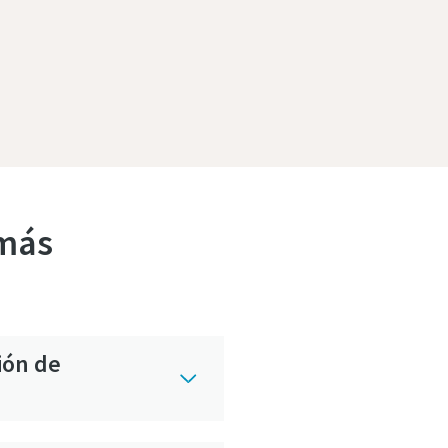
 más
ión de