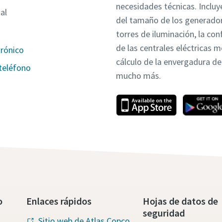
necesidades técnicas. Incluye
al
del tamaño de los generador
torres de iluminación, la con
de las centrales eléctricas m
trónico
cálculo de la envergadura de 
teléfono
mucho más.
o
Enlaces rápidos
Hojas de datos de
seguridad
Sitio web de Atlas Copco