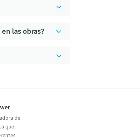
 en las obras?
ower
ladora de
ca que
erentes