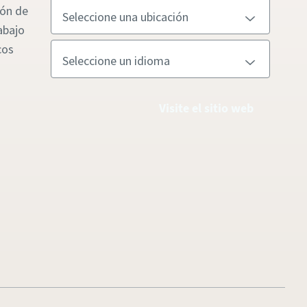
ión de
abajo
cos
Visite el sitio web