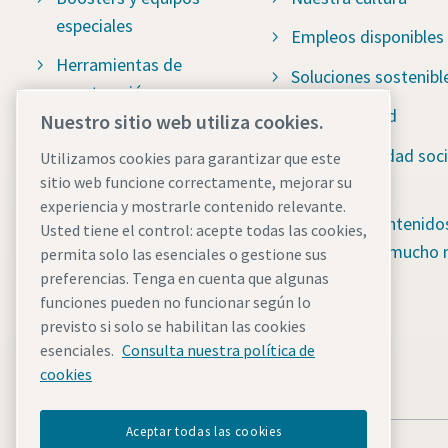
especiales
Empleos disponibles
Herramientas de
Soluciones sostenibl
construcción
Sostenibilidad
Nuestro sitio web utiliza cookies.
Bombas de drenaje
Responsabilidad soci
Utilizamos cookies para garantizar que este
Sistemas de
Water for All
sitio web funcione correctamente, mejorar su
almacenamiento de
experiencia y mostrarle contenido relevante.
Centro de contenido
energía
Usted tiene el control: acepte todas las cookies,
blog, guías y mucho
permita solo las esenciales o gestione sus
Torres de iluminación
preferencias. Tenga en cuenta que algunas
funciones pueden no funcionar según lo
Compresores de aire
previsto si solo se habilitan las cookies
portátiles
esenciales.
Consulta nuestra política de
Generadores de energía
cookies
Aceptar todas las cookies