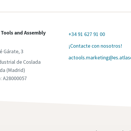
 Tools and Assembly
+34 91 627 91 00
¡Contacte con nosotros!
é Gárate, 3
actools.marketing@es.atla
dustrial de Coslada
da (Madrid)
o: A28000057