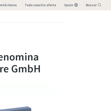
contáctenos
toda nuestra oferta
Spain
Buscar
Menú
denomina
ware GmbH