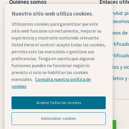
Quiénes somos
Enlaces útil
Grupo Atlas Copco
ServAid: p
Nuestro sitio web utiliza cookies.
accesorio
Utilizamos cookies para garantizar que este
Técnicas Industriales
sitio web funcione correctamente, mejorar su
Planos de
Industrias
experiencia y mostrarle contenido relevante.
Certificad
Usted tiene el control: acepte todas las cookies,
Empleo
permita solo las esenciales o gestione sus
Certificad
preferencias. Tenga en cuenta que algunas
funciones pueden no funcionar según lo
Fotos y vi
previsto si solo se habilitan las cookies
Folletos y
esenciales.
Consulta nuestra política de
cookies
Aceptar todas las cookies
Administrar cookies
Solicita una consulta gratuita con nosotros