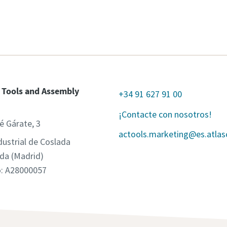
 Tools and Assembly
+34 91 627 91 00
¡Contacte con nosotros!
é Gárate, 3
actools.marketing@es.atla
dustrial de Coslada
da (Madrid)
o: A28000057