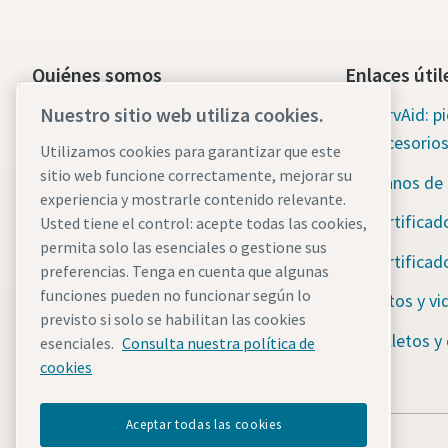
Quiénes somos
Enlaces útil
Nuestro sitio web utiliza cookies.
Grupo Atlas Copco
ServAid: p
accesorio
Utilizamos cookies para garantizar que este
Técnicas Industriales
sitio web funcione correctamente, mejorar su
Planos de
Industrias
experiencia y mostrarle contenido relevante.
Certificad
Usted tiene el control: acepte todas las cookies,
Empleo
permita solo las esenciales o gestione sus
Certificad
preferencias. Tenga en cuenta que algunas
funciones pueden no funcionar según lo
Fotos y vi
previsto si solo se habilitan las cookies
Folletos y
esenciales.
Consulta nuestra política de
cookies
Aceptar todas las cookies