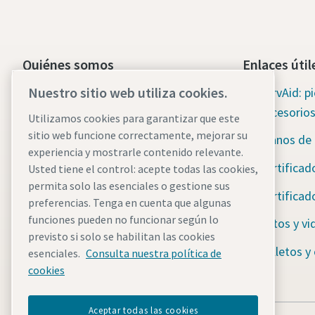
Quiénes somos
Enlaces útil
Nuestro sitio web utiliza cookies.
Grupo Atlas Copco
ServAid: p
accesorio
Utilizamos cookies para garantizar que este
Técnicas Industriales
sitio web funcione correctamente, mejorar su
Planos de
Industrias
experiencia y mostrarle contenido relevante.
Certificad
Usted tiene el control: acepte todas las cookies,
Empleo
permita solo las esenciales o gestione sus
Certificad
preferencias. Tenga en cuenta que algunas
funciones pueden no funcionar según lo
Fotos y vi
previsto si solo se habilitan las cookies
Folletos y
esenciales.
Consulta nuestra política de
cookies
Aceptar todas las cookies