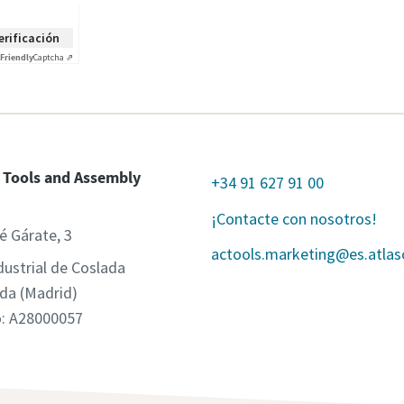
verificación
Friendly
Captcha ⇗
 Tools and Assembly
+34 91 627 91 00
¡Contacte con nosotros!
é Gárate, 3
actools.marketing@es.atla
dustrial de Coslada
da (Madrid)
o: A28000057