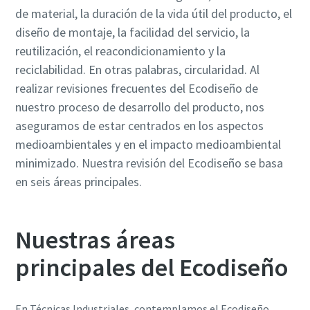
de material, la duración de la vida útil del producto, el
diseño de montaje, la facilidad del servicio, la
¿Ha llegado el momento de calibrar?
reutilización, el reacondicionamiento y la
reciclabilidad. En otras palabras, circularidad. Al
Asegure su calidad y reduzca los defectos mediante la
realizar revisiones frecuentes del Ecodiseño de
calibración de herramientas y la calibración acreditada de
nuestro proceso de desarrollo del producto, nos
garantía de calidad.​
Momentum Talks
aseguramos de estar centrados en los aspectos
Calibre ahora sus herramientas correctamente.
medioambientales y en el impacto medioambiental
Descubra las charlas inspiradoras y atractivas de Atlas
minimizado. Nuestra revisión del Ecodiseño se basa
Copco
en seis áreas principales.
Ver
Ver todas nuestras industrias
Nuestras áreas
principales del Ecodiseño
Documentación y recursos
Ver todo
En Técnicas Industriales, contemplamos el Ecodiseño