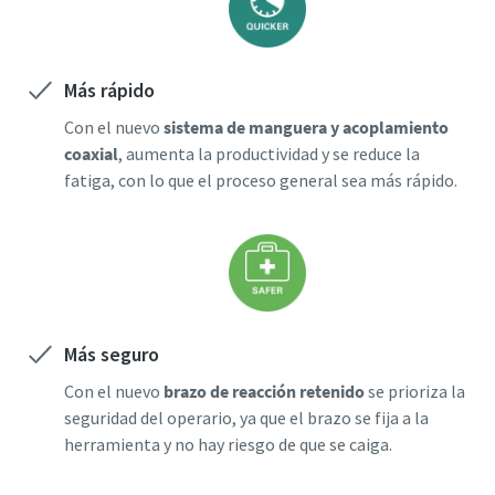
¿Ha llegado el momento de calibrar?
Más rápido
Asegure su calidad y reduzca los defectos mediante la
Con el nuevo
sistema de manguera y acoplamiento
calibración de herramientas y la calibración acreditada de
coaxial
, aumenta la productividad y se reduce la
garantía de calidad.​
fatiga, con lo que el proceso general sea más rápido.
Momentum Talks
Calibre ahora sus herramientas correctamente.
Descubra las charlas inspiradoras y atractivas de Atlas
Copco
Ver
Más seguro
Ver todas nuestras industrias
Con el nuevo
brazo de reacción retenido
se prioriza la
seguridad del operario, ya que el brazo se fija a la
Documentación y recursos
Ver todo
herramienta y no hay riesgo de que se caiga.