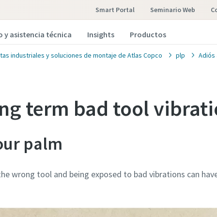
Smart Portal
Seminario Web
o y asistencia técnica
Insights
Productos
tas industriales y soluciones de montaje de Atlas Copco
plp
Adiós 
ong term bad tool vibrat
our palm
the wrong tool and being exposed to bad vibrations can have