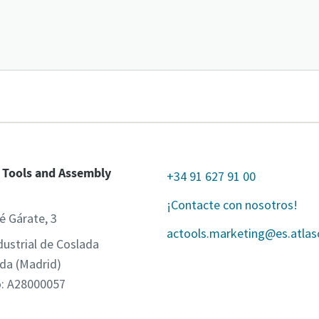
 Tools and Assembly
+34 91 627 91 00
¡Contacte con nosotros!
é Gárate, 3
actools.marketing@es.atla
dustrial de Coslada
da (Madrid)
o: A28000057