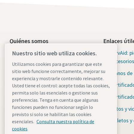
Quiénes somos
Enlaces útil
Grupo Atlas Copco
ServAid: p
Nuestro sitio web utiliza cookies.
accesorio
Utilizamos cookies para garantizar que este
Técnicas Industriales
sitio web funcione correctamente, mejorar su
Planos de
Industrias
experiencia y mostrarle contenido relevante.
Certificad
Usted tiene el control: acepte todas las cookies,
Empleo
permita solo las esenciales o gestione sus
Certificad
preferencias. Tenga en cuenta que algunas
funciones pueden no funcionar según lo
Fotos y vi
previsto si solo se habilitan las cookies
Folletos y
esenciales.
Consulta nuestra política de
cookies