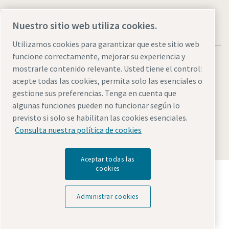
Nuestro sitio web utiliza cookies.
Utilizamos cookies para garantizar que este sitio web
funcione correctamente, mejorar su experiencia y
mostrarle contenido relevante. Usted tiene el control:
acepte todas las cookies, permita solo las esenciales o
gestione sus preferencias. Tenga en cuenta que
Aviso legal y aviso de privacidad
Administrar cookies
algunas funciones pueden no funcionar según lo
Accesibilidad
Mapa del sitio
previsto si solo se habilitan las cookies esenciales.
Consulta nuestra política de cookies
© 2026 Atlas Copco AB
Aceptar todas las
cookies
Descubre cómo Atlas Copco Group impulsa la
tecnología que transforma el futuro.
Visita la web de Atlas Copco Group
Administrar cookies
Parte de Atlas Copco Group