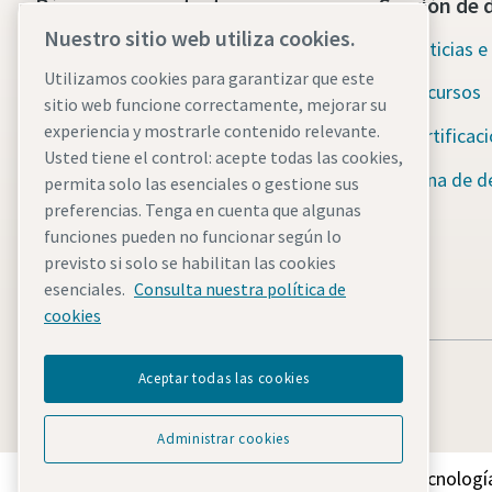
Póngase en contacto con
Sección de 
nosotros hoy mismo
Nuestro sitio web utiliza cookies.
Noticias e 
Asistencia de emergencia
Utilizamos cookies para garantizar que este
Recursos
ininterrumpida
sitio web funcione correctamente, mejorar su
experiencia y mostrarle contenido relevante.
Certificac
Usted tiene el control: acepte todas las cookies,
Nuestros servicios
Zona de d
permita solo las esenciales o gestione sus
Flota
preferencias. Tenga en cuenta que algunas
funciones pueden no funcionar según lo
Industrias
previsto si solo se habilitan las cookies
esenciales.
Consulta nuestra política de
¿Por qué alquilar?
cookies
Aceptar todas las cookies
Administrar cookies
Descubre cómo Atlas Copco Group impulsa la tecnología