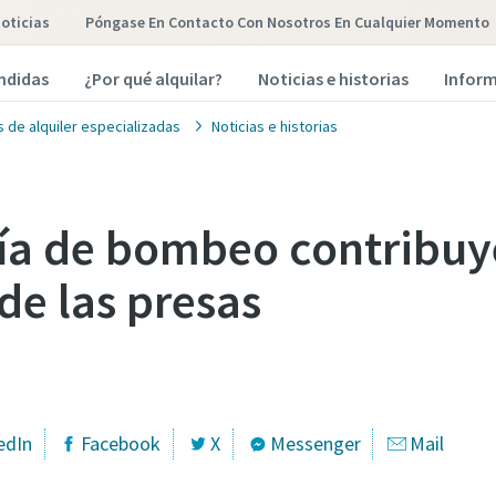
oticias
Póngase En Contacto Con Nosotros En Cualquier Momento
endidas
¿Por qué alquilar?
Noticias e historias
Inform
 de alquiler especializadas
Noticias e historias
ía de bombeo contribuye
de las presas
edIn
Facebook
X
Messenger
Mail