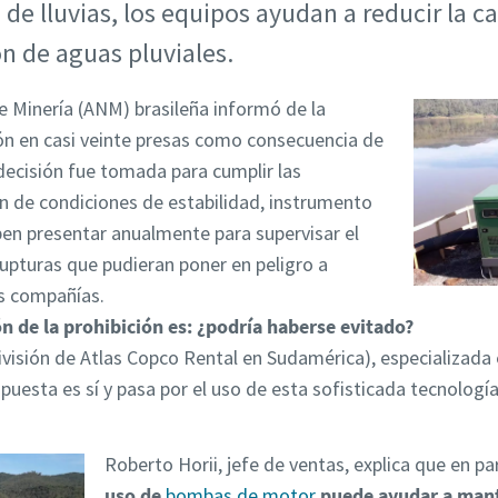
 de lluvias, los equipos ayudan a reducir la c
n de aguas pluviales.
de Minería (ANM) brasileña informó de la
ión en casi veinte presas como consecuencia de
decisión fue tomada para cumplir las
ón de condiciones de estabilidad, instrumento
en presentar anualmente para supervisar el
rupturas que pudieran poner en peligro a
s compañías.
ón de la prohibición es: ¿podría haberse evitado?
ivisión de Atlas Copco Rental en Sudamérica), especializada 
uesta es sí y pasa por el uso de esta sofisticada tecnología
Roberto Horii, jefe de ventas, explica que en pa
uso de
bombas de motor
puede ayudar a mante