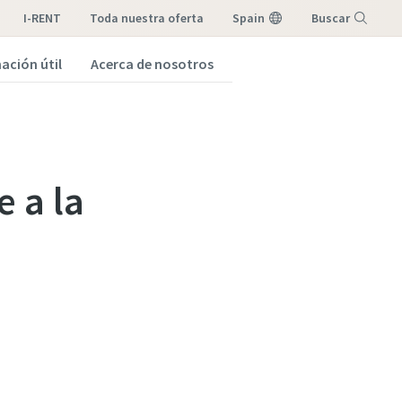
I-RENT
toda nuestra oferta
Spain
Buscar
ación útil
Acerca de nosotros
Menú
 a la