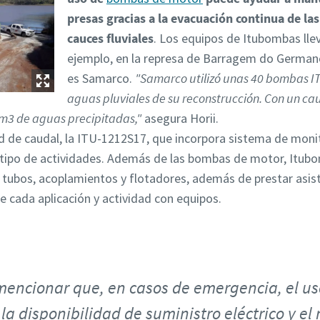
presas gracias a la evacuación continua de las
cauces fluviales
. Los equipos de Itubombas llev
ejemplo, en la represa de Barragem do German
es Samarco.
"Samarco utilizó unas 40 bombas I
aguas pluviales de su reconstrucción. Con un ca
m3 de aguas precipitadas,"
asegura Horii.
d de caudal, la ITU-1212S17, que incorpora sistema de moni
 tipo de actividades. Además de las bombas de motor, Itubo
ubos, acoplamientos y flotadores, además de prestar asiste
e cada aplicación y actividad con equipos.
mencionar que, en casos de emergencia, el u
a disponibilidad de suministro eléctrico y e