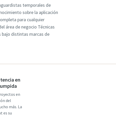
nguardistas temporales de
nocimiento sobre la aplicación
completa para cualquier
del área de negocio Técnicas
s bajo distintas marcas de
stencia en
rrumpida
proyectos en
ión del
mucho más. La
t es su