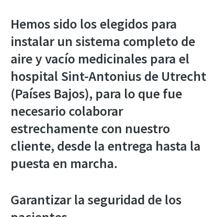
Hemos sido los elegidos para
instalar un sistema completo de
aire y vacío medicinales para el
hospital Sint-Antonius de Utrecht
(Países Bajos), para lo que fue
Stainless steel pipework for sensitive
applications
necesario colaborar
estrechamente con nuestro
You can now get your compressed air stainless steel
pipework direct from Atlas Copco. Streamline your
cliente, desde la entrega hasta la
process by using a single supplier.
puesta en marcha.
Find out more about stainless steel pipework
Garantizar la seguridad de los