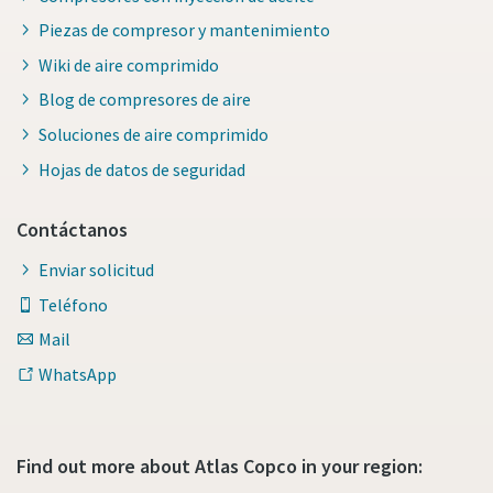
Piezas de compresor y mantenimiento
Wiki de aire comprimido
Blog de compresores de aire
Soluciones de aire comprimido
Hojas de datos de seguridad
Contáctanos
Enviar solicitud
Teléfono
Todo lo que necesita saber sobre su proceso de
Mail
transporte neumático
WhatsApp
Descubra cómo puede crear un proceso de transporte
neumático más eficiente.
Find out more about Atlas Copco in your region:
Obtenga más información