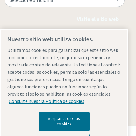
Visite el sitio web
Nuestro sitio web utiliza cookies.
Utilizamos cookies para garantizar que este sitio web
funcione correctamente, mejorar su experiencia y
mostrarle contenido relevante. Usted tiene el control:
acepte todas las cookies, permita solo las esenciales o
gestione sus preferencias. Tenga en cuenta que
algunas funciones pueden no funcionar según lo
Avisos legales y de privacidad
Administrar cookies
previsto si solo se habilitan las cookies esenciales.
Accesibilidad
Mapa del sitio
Consulte nuestra Política de cookies
© 2026 Atlas Copco
Aceptar todas las
cookies
Descubre cómo Atlas Copco Group impulsa la