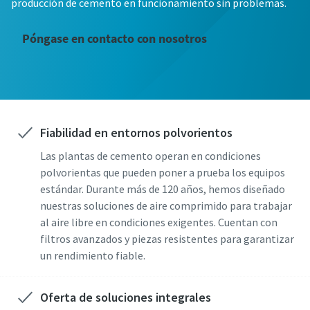
producción de cemento en funcionamiento sin problemas.
Póngase en contacto con nosotros
Fiabilidad en entornos polvorientos
Las plantas de cemento operan en condiciones
¡Oferta relámpago en bombas tragasólidos!
polvorientas que pueden poner a prueba los equipos
Tenemos una extraordinaria oportunidad para ti. Hasta el
estándar. Durante más de 120 años, hemos diseñado
16 de septiembre del 2025, nuestra bomba tragasólidos
nuestras soluciones de aire comprimido para trabajar
VAR 6-250 de 6 plg. (340m3/hr - 33m) diseñada para el
al aire libre en condiciones exigentes. Cuentan con
control de inundaciones, se encuentra a un precio muy
filtros avanzados y piezas resistentes para garantizar
especial con entrega inmediata.
un rendimiento fiable.
Desbloquea la promoción
Oferta de soluciones integrales