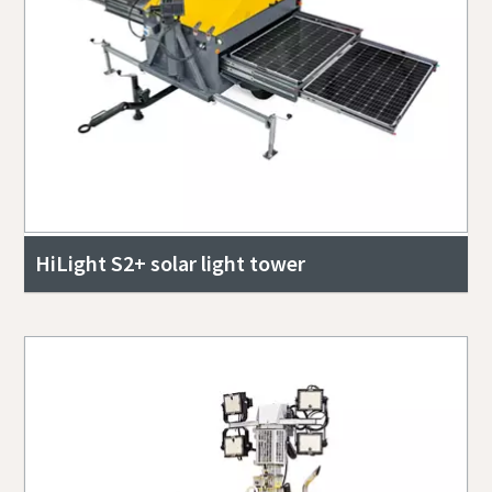
HiLight S2+ solar light tower