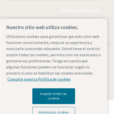
Visite la página web
Nuestro sitio web utiliza cookies.
Utilizamos cookies para garantizar que este sitio web
funcione correctamente, mejorar su experiencia y
mostrarle contenido relevante. Usted tiene el control:
acepte todas las cookies, permita solo las esenciales o
gestione sus preferencias. Tenga en cuenta que
algunas funciones pueden no funcionar según lo
Aviso legal y aviso de privacidad
Administrar cookies
previsto si solo se habilitan las cookies esenciales.
Accesibilidad
Mapa del sitio
Consulte nuestra Política de cookies
© 2026 Atlas Copco AB
Aceptar todas las
cookies
Descubre cómo Atlas Copco Group impulsa la
tecnología que transforma el futuro.
Administrar cookies