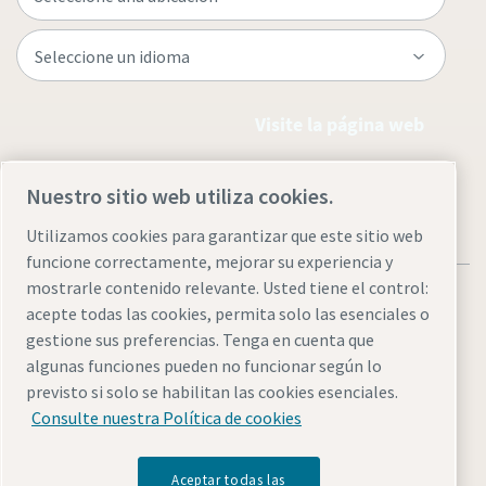
Visite la página web
Nuestro sitio web utiliza cookies.
Utilizamos cookies para garantizar que este sitio web
funcione correctamente, mejorar su experiencia y
mostrarle contenido relevante. Usted tiene el control:
acepte todas las cookies, permita solo las esenciales o
gestione sus preferencias. Tenga en cuenta que
algunas funciones pueden no funcionar según lo
Aviso legal y aviso de privacidad
Administrar cookies
previsto si solo se habilitan las cookies esenciales.
Accesibilidad
Mapa del sitio
Consulte nuestra Política de cookies
© 2026 Atlas Copco AB
Aceptar todas las