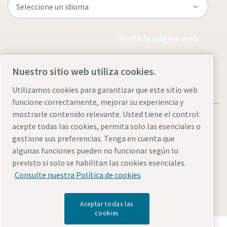
Visite la página web
Nuestro sitio web utiliza cookies.
Utilizamos cookies para garantizar que este sitio web
funcione correctamente, mejorar su experiencia y
mostrarle contenido relevante. Usted tiene el control:
acepte todas las cookies, permita solo las esenciales o
gestione sus preferencias. Tenga en cuenta que
algunas funciones pueden no funcionar según lo
Aviso legal y aviso de privacidad
Administrar cookies
previsto si solo se habilitan las cookies esenciales.
Accesibilidad
Mapa del sitio
Consulte nuestra Política de cookies
© 2026 Atlas Copco AB
Aceptar todas las
cookies