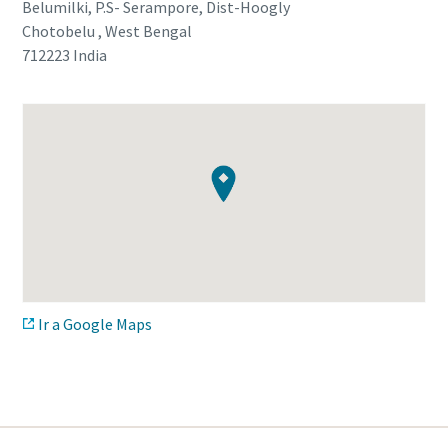
Belumilki, P.S- Serampore, Dist-Hoogly
Chotobelu , West Bengal
712223
India
Ir a Google Maps