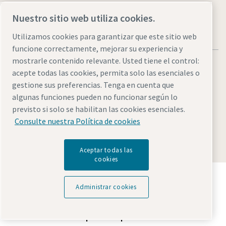
Nuestro sitio web utiliza cookies.
Utilizamos cookies para garantizar que este sitio web
funcione correctamente, mejorar su experiencia y
mostrarle contenido relevante. Usted tiene el control:
acepte todas las cookies, permita solo las esenciales o
gestione sus preferencias. Tenga en cuenta que
algunas funciones pueden no funcionar según lo
Aviso legal y aviso de privacidad
Administrar cookies
previsto si solo se habilitan las cookies esenciales.
Accesibilidad
Mapa del sitio
Consulte nuestra Política de cookies
© 2026 Atlas Copco AB
Aceptar todas las
cookies
Descubre cómo Atlas Copco Group impulsa la
tecnología que transforma el futuro.
Administrar cookies
Visita la web de Atlas Copco Group
Parte de Atlas Copco Group