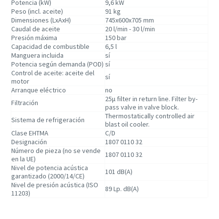
Potencia (kW)
9,6 kW
Peso (incl. aceite)
91 kg
Dimensiones (LxAxH)
745x600x705 mm
Caudal de aceite
20 l/min - 30 l/min
Presión máxima
150 bar
Capacidad de combustible
6,5 l
Manguera incluida
sí
Potencia según demanda (POD)
sí
Control de aceite: aceite del
sí
motor
Arranque eléctrico
no
25μ filter in return line. Filter by-
Filtración
pass valve in valve block.
Thermostatically controlled air
Sistema de refrigeración
blast oil cooler.
Clase EHTMA
C/D
Designación
1807 0110 32
Número de pieza (no se vende
1807 0110 32
en la UE)
Nivel de potencia acústica
101 dB(A)
garantizado (2000/14/CE)
Nivel de presión acústica (ISO
89 Lp. dB(A)
11203)