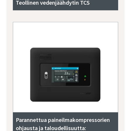
Teollinen vedenjäähdytin TCS
Parannettua paineilmakompressorien
ohjausta ja taloudellisuutta: