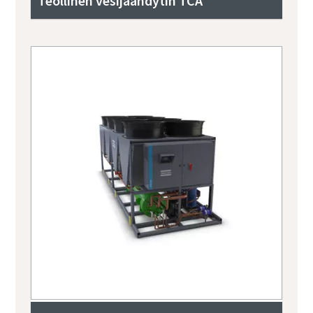
Teollinen vesijäähdytin TCA