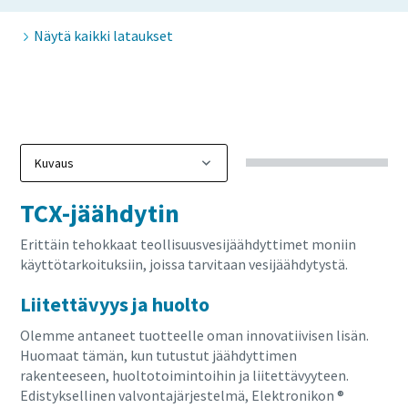
Näytä kaikki lataukset
10 askelta ympäristöystävälliseen ja
tehokkaampaan tuotantoon
Hiilipäästöjen vähentäminen tuotannossa – kaikki
keskeiset tiedot
Lue lisää
TCX-jäähdytin
Erittäin tehokkaat teollisuusvesijäähdyttimet moniin
käyttötarkoituksiin, joissa tarvitaan vesijäähdytystä.
Liitettävyys ja huolto
Olemme antaneet tuotteelle oman innovatiivisen lisän.
Huomaat tämän, kun tutustut jäähdyttimen
rakenteeseen, huoltotoimintoihin ja liitettävyyteen.
Edistyksellinen valvontajärjestelmä, Elektronikon ®