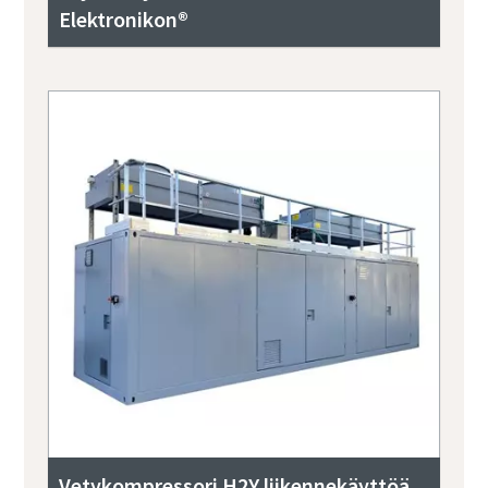
Elektronikon®
Vetykompressori H2Y liikennekäyttöä