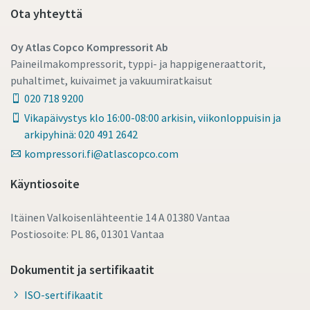
Ota yhteyttä
Oy Atlas Copco Kompressorit Ab
Paineilmakompressorit, typpi- ja happigeneraattorit,
puhaltimet, kuivaimet ja vakuumiratkaisut
020 718 9200
Vikapäivystys klo 16:00-08:00 arkisin, viikonloppuisin ja
arkipyhinä: 020 491 2642
kompressori.fi@atlascopco.com
Käyntiosoite
Itäinen Valkoisenlähteentie 14 A 01380 Vantaa
Postiosoite: PL 86, 01301 Vantaa
Dokumentit ja sertifikaatit
ISO-sertifikaatit