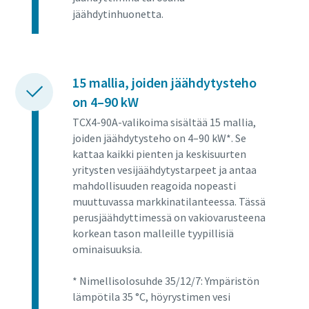
jäähdytinhuonetta.
15 mallia, joiden jäähdytysteho
on 4–90 kW
TCX4-90A-valikoima sisältää 15 mallia,
joiden jäähdytysteho on 4–90 kW*. Se
kattaa kaikki pienten ja keskisuurten
yritysten vesijäähdytystarpeet ja antaa
mahdollisuuden reagoida nopeasti
muuttuvassa markkinatilanteessa. Tässä
perusjäähdyttimessä on vakiovarusteena
korkean tason malleille tyypillisiä
ominaisuuksia.
* Nimellisolosuhde 35/12/7: Ympäristön
lämpötila 35 °C, höyrystimen vesi