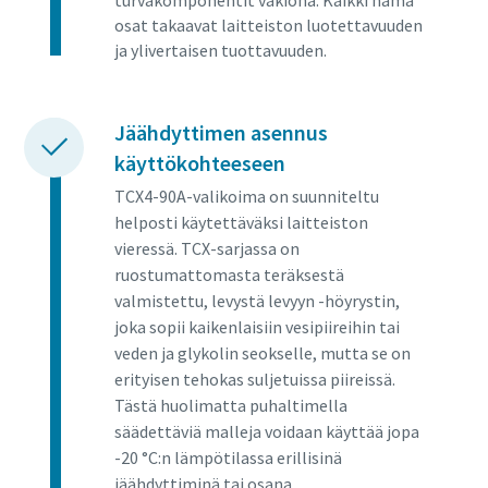
turvakomponentit vakiona. Kaikki nämä
osat takaavat laitteiston luotettavuuden
ja ylivertaisen tuottavuuden.
Jäähdyttimen asennus
käyttökohteeseen
TCX4-90A-valikoima on suunniteltu
helposti käytettäväksi laitteiston
vieressä. TCX-sarjassa on
ruostumattomasta teräksestä
valmistettu, levystä levyyn -höyrystin,
joka sopii kaikenlaisiin vesipiireihin tai
veden ja glykolin seokselle, mutta se on
erityisen tehokas suljetuissa piireissä.
Tästä huolimatta puhaltimella
säädettäviä malleja voidaan käyttää jopa
-20 °C:n lämpötilassa erillisinä
jäähdyttiminä tai osana