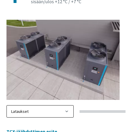
sisään/ulos +12 °C / +7 °C
TCX-jäähdyttimen esite