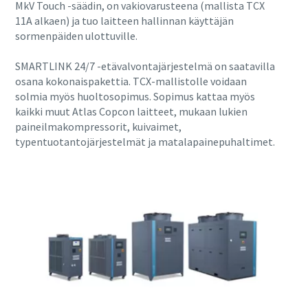
MkV Touch -säädin, on vakiovarusteena (mallista TCX
11A alkaen) ja tuo laitteen hallinnan käyttäjän
sormenpäiden ulottuville.
SMARTLINK 24/7 -etävalvontajärjestelmä on saatavilla
osana kokonaispakettia. TCX-mallistolle voidaan
solmia myös huoltosopimus. Sopimus kattaa myös
kaikki muut Atlas Copcon laitteet, mukaan lukien
paineilmakompressorit, kuivaimet,
typentuotantojärjestelmät ja matalapainepuhaltimet.
Kaikki, mitä sinun tulee tietää
pneumaattisesta siirtoprosessista
Lue, miten voit luoda tehokkaamman pneumaattisen
siirtoprosessin.
Lue lisää