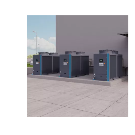
Minkä tahansa merkin kompressorin korjaus ja
huolto
Atlas Copco on palvelun toimittaja kaikille kompressorien