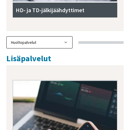
HD- ja TD-jälkijäähdyttimet
Lisäpalvelut