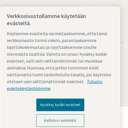
Käy sivustolla
Verkkosivustollamme käytetään
evästeitä.
Käytämme evästeitä varmistaaksemme, että tämä
verkkosivusto toimii oikein, parantaaksemme
käyttökokemustasi ja näyttääksemme sinulle
olennaista sisältöä. Valinta on sinun: hyväksy kaikki
evästeet, salli vain välttämättömät tai muokkaa
asetuksia. Huomaa, että jotkin toiminnot eivät
Oikeudelliset ja tietosuojaa koskevat ilmoitukset
välttämättä toimi tarkoitetulla tavalla, jos käyttöön
Hallinnoi evästeitä
Saavutettavuus
Sivustokartta
otetaan vain välttämättömät evästeet.
Tutustu
evästekäytäntöömme
© 2026 Atlas Copco
Hyväksy kaikki evästeet
Tutustu, miten Atlas Copco Group mahdollistaa
teknologian, joka muuttaa tulevaisuuden.
Hallinnoi evästeitä
Vieraile Atlas Copco Groupin verkkosivustolla