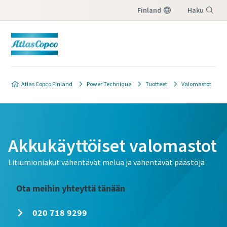
Finland
Haku
Valikko
Atlas Copco Finland
Power Technique
Tuotteet
Valomastot
Akkukäyttöiset valomastot
Litiumioniakut vähentävät melua ja vähentävät päästöjä
Ota meihin yhteyttä tänään
020 718 9299