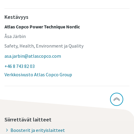
Kestävyys
Atlas Copco Power Technique Nordic
Åsa Järbin
Safety, Health, Environment ja Quality
asa.jarbin@atlascopco.com
+46 8 743 82 03
Verkkosivusto Atlas Copco Group
Siirrettävät laitteet
Boosterit ja erityislaitteet