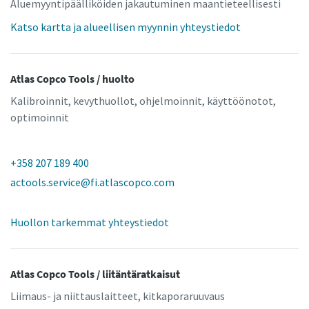
Aluemyyntipäälliköiden jakautuminen maantieteellisesti
Katso kartta ja alueellisen myynnin yhteystiedot
Atlas Copco Tools / huolto
Kalibroinnit, kevythuollot, ohjelmoinnit, käyttöönotot,
optimoinnit
+358 207 189 400
actools.service@fi.atlascopco.com
Huollon tarkemmat yhteystiedot
Atlas Copco Tools / liitäntäratkaisut
Liimaus- ja niittauslaitteet, kitkaporaruuvaus