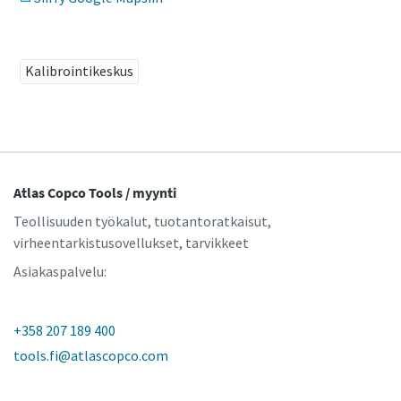
Onko aika kalibroida?
Kalibrointikeskus
Varmista laatu ja vähennä vikoja työkalujen kalibroinnin ja
akkreditoidun laadunvarmistuskalibroinnin avulla.​
Momentum Talks
Kalibroi nyt työkalusi oikein!
Atlas Copco Tools / myynti
Tutustu inspiroiviin ja innostaviin keskusteluihin Atlas
Copcosta
Teollisuuden työkalut, tuotantoratkaisut,
virheentarkistusovellukset, tarvikkeet
Katso
Asiakaspalvelu:
Katso kaikki teollisuusalamme
Dokumentaatio ja resurssit
+358 207 189 400
Näytä kaikki
tools.fi@atlascopco.com