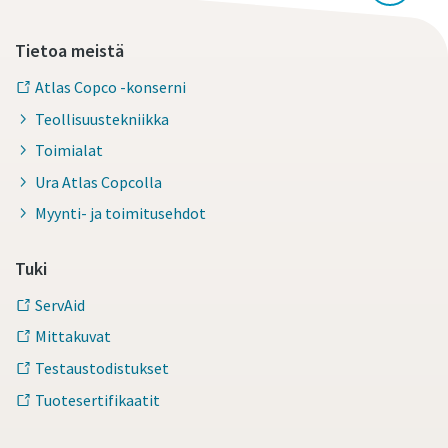
Tietoa meistä
Atlas Copco -konserni
Teollisuustekniikka
Toimialat
Ura Atlas Copcolla
Myynti- ja toimitusehdot
Tuki
ServAid
Mittakuvat
Testaustodistukset
Tuotesertifikaatit