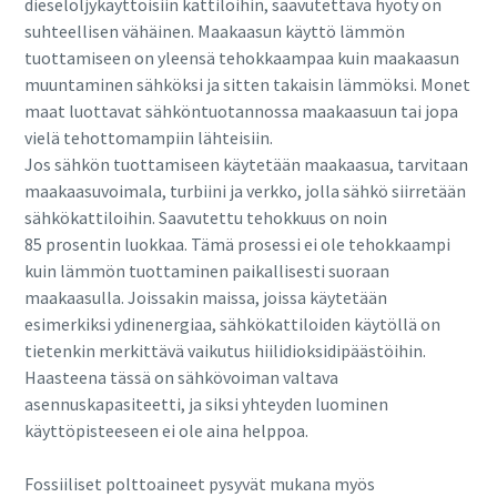
dieselöljykäyttöisiin kattiloihin, saavutettava hyöty on
suhteellisen vähäinen. Maakaasun käyttö lämmön
tuottamiseen on yleensä tehokkaampaa kuin maakaasun
muuntaminen sähköksi ja sitten takaisin lämmöksi. Monet
maat luottavat sähköntuotannossa maakaasuun tai jopa
vielä tehottomampiin lähteisiin.
Jos sähkön tuottamiseen käytetään maakaasua, tarvitaan
maakaasuvoimala, turbiini ja verkko, jolla sähkö siirretään
sähkökattiloihin. Saavutettu tehokkuus on noin
85 prosentin luokkaa. Tämä prosessi ei ole tehokkaampi
kuin lämmön tuottaminen paikallisesti suoraan
maakaasulla. Joissakin maissa, joissa käytetään
esimerkiksi ydinenergiaa, sähkökattiloiden käytöllä on
tietenkin merkittävä vaikutus hiilidioksidipäästöihin.
Haasteena tässä on sähkövoiman valtava
asennuskapasiteetti, ja siksi yhteyden luominen
käyttöpisteeseen ei ole aina helppoa.
Fossiiliset polttoaineet pysyvät mukana myös