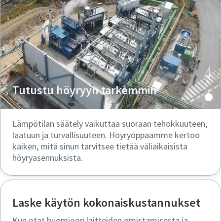
Tutustu höyryyn tarkemmin
Lämpötilan säätely vaikuttaa suoraan tehokkuuteen,
laatuun ja turvallisuuteen. Höyryoppaamme kertoo
kaiken, mitä sinun tarvitsee tietää väliaikaisista
höyryasennuksista.
Laske käytön kokonaiskustannukset
Kun otat huomioon laitteiden omistamisesta ja