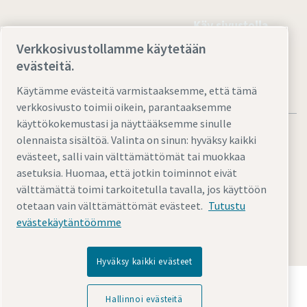
Käy sivustolla
Verkkosivustollamme käytetään
evästeitä.
Käytämme evästeitä varmistaaksemme, että tämä
verkkosivusto toimii oikein, parantaaksemme
käyttökokemustasi ja näyttääksemme sinulle
olennaista sisältöä. Valinta on sinun: hyväksy kaikki
evästeet, salli vain välttämättömät tai muokkaa
asetuksia. Huomaa, että jotkin toiminnot eivät
Oikeudelliset ja tietosuojaa koskevat ilmoitukset
välttämättä toimi tarkoitetulla tavalla, jos käyttöön
Hallinnoi evästeitä
Helppokäyttöinen
Sivukartta
otetaan vain välttämättömät evästeet.
Tutustu
evästekäytäntöömme
© 2026 Atlas Copco AB
Hyväksy kaikki evästeet
Tutustu, miten Atlas Copco Group mahdollistaa
teknologian, joka muuttaa tulevaisuuden.
Hallinnoi evästeitä