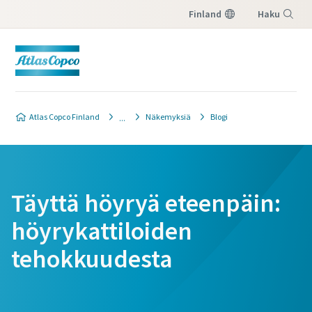
Finland
Haku
Valikko
Atlas Copco Finland
Näkemyksiä
Blogi
Täyttä höyryä eteenpäin:
höyrykattiloiden
tehokkuudesta