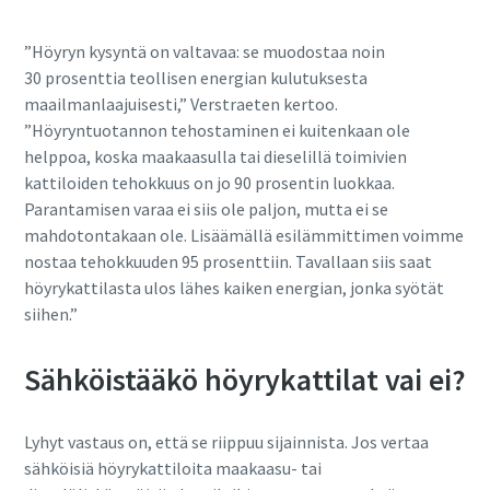
”Höyryn kysyntä on valtavaa: se muodostaa noin
30 prosenttia teollisen energian kulutuksesta
maailmanlaajuisesti,” Verstraeten kertoo.
”Höyryntuotannon tehostaminen ei kuitenkaan ole
helppoa, koska maakaasulla tai dieselillä toimivien
kattiloiden tehokkuus on jo 90 prosentin luokkaa.
Parantamisen varaa ei siis ole paljon, mutta ei se
mahdotontakaan ole. Lisäämällä esilämmittimen voimme
nostaa tehokkuuden 95 prosenttiin. Tavallaan siis saat
höyrykattilasta ulos lähes kaiken energian, jonka syötät
siihen.”
Sähköistääkö höyrykattilat vai ei?
Lyhyt vastaus on, että se riippuu sijainnista. Jos vertaa
sähköisiä höyrykattiloita maakaasu- tai