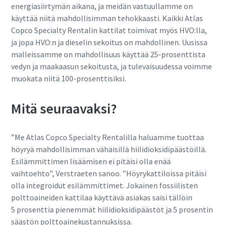
energiasiirtymän aikana, ja meidän vastuullamme on
käyttää niitä mahdollisimman tehokkaasti. Kaikki Atlas
Copco Specialty Rentalin kattilat toimivat myös HVO:lla,
ja jopa HVO:n ja dieselin sekoitus on mahdollinen. Uusissa
malleissamme on mahdollisuus käyttää 25-prosenttista
vedyn ja maakaasun sekoitusta, ja tulevaisuudessa voimme
muokata niitä 100-prosenttisiksi.
Mitä seuraavaksi?
”Me Atlas Copco Specialty Rentalilla haluamme tuottaa
höyryä mahdollisimman vähäisillä hiilidioksidipäästöillä.
Esilämmittimen lisäämisen ei pitäisi olla enää
vaihtoehto”, Verstraeten sanoo. ”Höyrykattiloissa pitäisi
olla integroidut esilämmittimet. Jokainen fossiilisten
polttoaineiden kattilaa käyttävä asiakas saisi tällöin
5 prosenttia pienemmät hiilidioksidipäästöt ja 5 prosentin
säästön polttoainekustannuksissa.