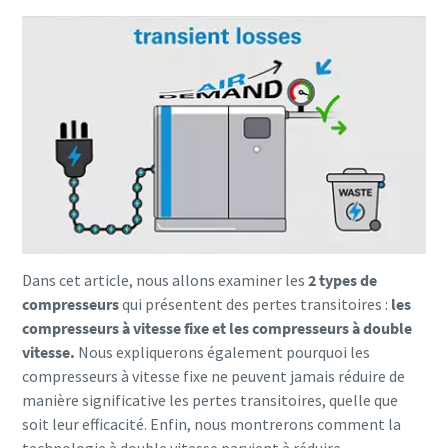
Dans cet article, nous allons examiner les
2 types de
Tout ce que vous devez savoir sur votre
compresseurs
qui présentent des pertes transitoires :
les
processus de transport pneumatique
compresseurs à vitesse fixe et les compresseurs à double
vitesse.
Nous expliquerons également pourquoi les
Découvrez comment créer un processus de transport
compresseurs à vitesse fixe ne peuvent jamais réduire de
pneumatique plus efficace.
manière significative les pertes transitoires, quelle que
soit leur efficacité. Enfin, nous montrerons comment la
En savoir plus
technologie à double vitesse parvient à réduire