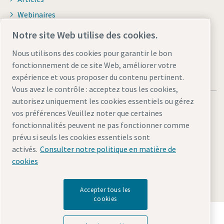
Webinaires
Brochures et catalogues
Notre site Web utilise des cookies.
Nous utilisons des cookies pour garantir le bon
fonctionnement de ce site Web, améliorer votre
expérience et vous proposer du contenu pertinent.
Vous avez le contrôle : acceptez tous les cookies,
autorisez uniquement les cookies essentiels ou gérez
vos préférences Veuillez noter que certaines
fonctionnalités peuvent ne pas fonctionner comme
prévu si seuls les cookies essentiels sont
Mentions légales et politique de confidentialité
activés.
Consulter notre politique en matière de
Gérer les cookies
Accessibilité
Plan du site
cookies
© 2026 Atlas Copco AB
Accepter tous les
cookies
Découvrez comment le groupe Atlas Copco met en