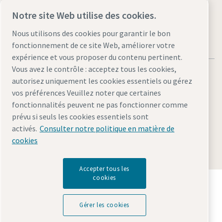
Notre site Web utilise des cookies.
Nous utilisons des cookies pour garantir le bon
fonctionnement de ce site Web, améliorer votre
expérience et vous proposer du contenu pertinent.
Vous avez le contrôle : acceptez tous les cookies,
autorisez uniquement les cookies essentiels ou gérez
vos préférences Veuillez noter que certaines
fonctionnalités peuvent ne pas fonctionner comme
Mentions légales et déclaration de confidentialité
prévu si seuls les cookies essentiels sont
Gérer les cookies
Accessibilité
Plan du site
activés.
Consulter notre politique en matière de
cookies
© 2026 Atlas Copco AB
Accepter tous les
cookies
Découvrez comment le groupe Atlas Copco met en
œuvre une technologie qui transforme l'avenir.
Visitez le site Web Atlas Copco Group
Gérer les cookies