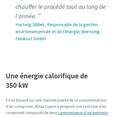
chauffer le procédé tout au long de
l'année.
Hartwig Sibbel , Responsable de la gestion
environnementale et de l'énergie, Wernsing
Feinkost GmbH
Une énergie calorifique de
Tout ce que vous devez savoir sur votre
350 kW
processus de transport pneumatique
Découvrez comment créer un processus de transport
En se basant sur une mesure exacte de la consommation
pneumatique plus efficace.
d'air comprimé, Atlas Copco a proposé une centrale d'air
comprimé composée de deux
compresseurs à vis exempts
En savoir plus