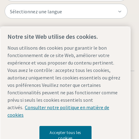
Visitez le site
Notre site Web utilise des cookies.
Nous utilisons des cookies pour garantir le bon
fonctionnement de ce site Web, améliorer votre
expérience et vous proposer du contenu pertinent.
Vous avez le contrôle : acceptez tous les cookies,
autorisez uniquement les cookies essentiels ou gérez
vos préférences Veuillez noter que certaines
fonctionnalités peuvent ne pas fonctionner comme
prévu si seuls les cookies essentiels sont
Mentions légales et politique de confidentialité
activés.
Consulter notre politique en matière de
Gérer les cookies
Accessibilité
Plan du site
cookies
© 2026 Atlas Copco
Accepter tous les
cookies