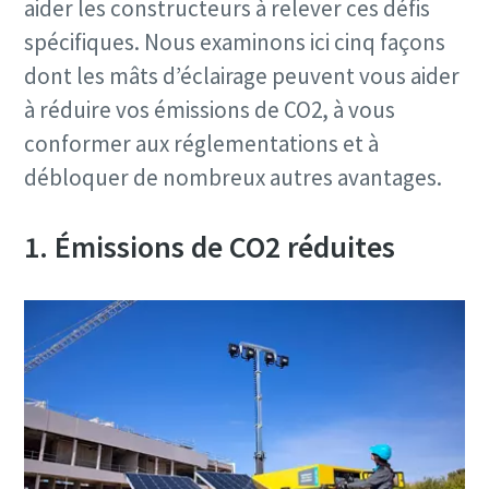
aider les constructeurs à relever ces défis
spécifiques. Nous examinons ici cinq façons
dont les mâts d’éclairage peuvent vous aider
à réduire vos émissions de CO2, à vous
conformer aux réglementations et à
débloquer de nombreux autres avantages.
Offre spéciale sur les outils hydrauliques
1. Émissions de CO2 réduites
Découvrez nos packs d'outils hydrauliques et choisissez
celui qui vous convient le mieux.
Détails des packs