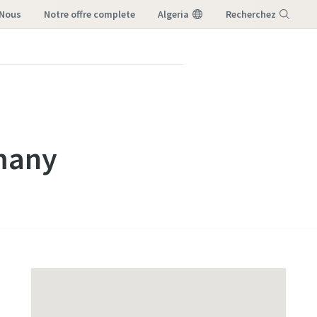
-Nous
notre offre complete
Algeria
Recherchez
Menu
rmany