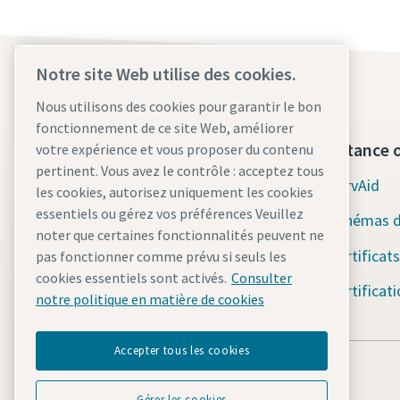
Notre site Web utilise des cookies.
Nous utilisons des cookies pour garantir le bon
fonctionnement de ce site Web, améliorer
Qui sommes-nous ?
Assistance o
votre expérience et vous proposer du contenu
pertinent. Vous avez le contrôle : acceptez tous
Atlas Copco Group
ServAid
les cookies, autorisez uniquement les cookies
essentiels ou gérez vos préférences Veuillez
Industrial Technique
Schémas d
noter que certaines fonctionnalités peuvent ne
Industries
Certificats
pas fonctionner comme prévu si seuls les
cookies essentiels sont activés.
Consulter
Carrières
Certificat
notre politique en matière de cookies
Accepter tous les cookies
Gérer les cookies