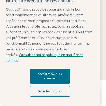
Notre site Web utilise des cookies.
Nous utilisons des cookies pour garantir le bon
fonctionnement de ce site Web, améliorer votre
expérience et vous proposer du contenu pertinent.
Vous avez le contrôle : acceptez tous les cookies,
autorisez uniquement les cookies essentiels ou gérez
vos préférences Veuillez noter que certaines
fonctionnalités peuvent ne pas fonctionner comme
prévu si seuls les cookies essentiels sont
Mentions légales et politique de confidentialité
activés.
Consulter notre politique en matière de
Gérer les cookies
Accessibilité
Plan du site
cookies
© 2026 Atlas Copco AB
Accepter tous les
cookies
Découvrez comment le groupe Atlas Copco met en
œuvre une technologie qui transforme l'avenir.
Gérer les cookies
Prenez un rendez-vous téléphonique gratuit
Visitez le site Web Atlas Copco Group
avec nous
Membre Atlas Copco Group