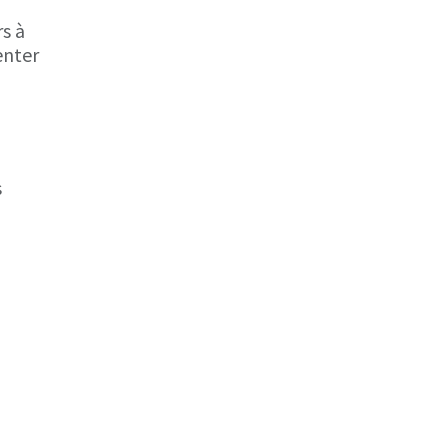
rs à
enter
s