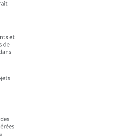
ait
nts et
s de
 dans
jets
rdes
gérées
s