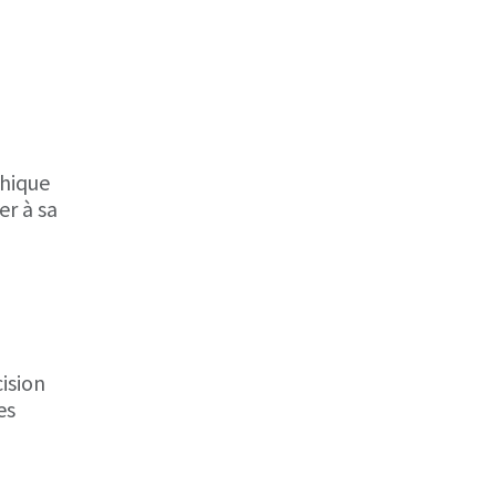
phique
er à sa
cision
es