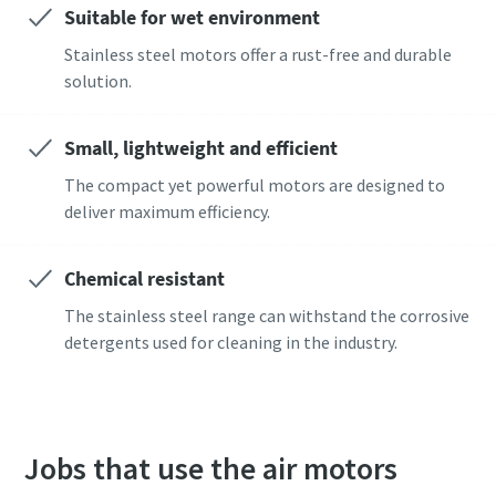
Suitable for wet environment
Stainless steel motors offer a rust-free and durable
C'est le moment d'étalonner ?
solution.
Assurez votre qualité et réduisez les défauts grâce à
l’étalonnage des outils et à l’étalonnage d’assurance
Small, lightweight and efficient
qualité accrédité.​
The compact yet powerful motors are designed to
Momentum Talks
deliver maximum efficiency.
Faites étalonner vos outils dès maintenant !
Découvrez des discussions inspirantes et captivantes sur
Atlas Copco
Chemical resistant
The stainless steel range can withstand the corrosive
Regarder
detergents used for cleaning in the industry.
Voir tous nos secteurs d'activité
Documentation et ressources
Tout voir
Jobs that use the air motors