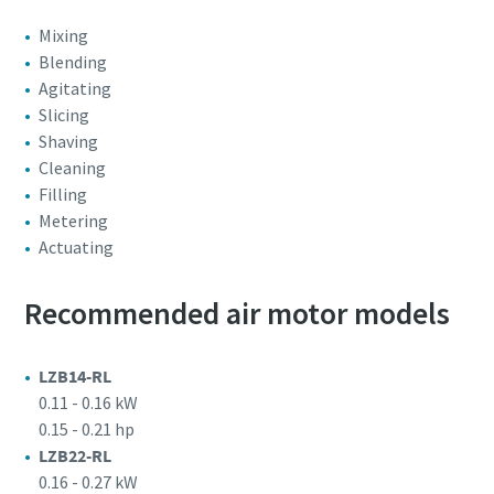
Mixing
Blending
Agitating
Slicing
Shaving
Cleaning
Filling
Metering
Actuating
Recommended air motor models
LZB14-RL
0.11 - 0.16 kW
0.15 - 0.21 hp
LZB22-RL
0.16 - 0.27 kW