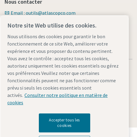
Nous contacter
Email : outils@atlascopco.com
Formulaire de contact
Notre site Web utilise des cookies.
Nous utilisons des cookies pour garantir le bon
fonctionnement de ce site Web, améliorer votre
expérience et vous proposer du contenu pertinent.
Vous avez le contrôle : acceptez tous les cookies,
autorisez uniquement les cookies essentiels ou gérez
vos préférences Veuillez noter que certaines
fonctionnalités peuvent ne pas fonctionner comme
prévu si seuls les cookies essentiels sont
Mentions légales et politique de confidentialité
activés.
Consulter notre politique en matière de
Gérer les cookies
Accessibilité
Plan du site
cookies
© 2026 Atlas Copco AB
Accepter tous les
cookies
Découvrez comment le groupe Atlas Copco met en