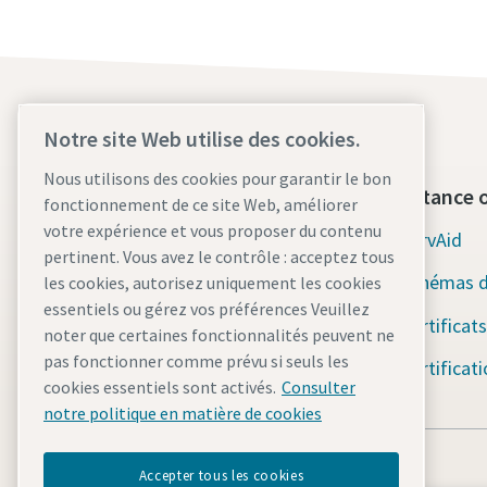
Notre site Web utilise des cookies.
Nous utilisons des cookies pour garantir le bon
Qui sommes-nous ?
Assistance o
fonctionnement de ce site Web, améliorer
votre expérience et vous proposer du contenu
Atlas Copco Group
ServAid
pertinent. Vous avez le contrôle : acceptez tous
Industrial Technique
Schémas d
les cookies, autorisez uniquement les cookies
essentiels ou gérez vos préférences Veuillez
Industries
Certificats
noter que certaines fonctionnalités peuvent ne
pas fonctionner comme prévu si seuls les
Carrières
Certificat
cookies essentiels sont activés.
Consulter
notre politique en matière de cookies
Accepter tous les cookies