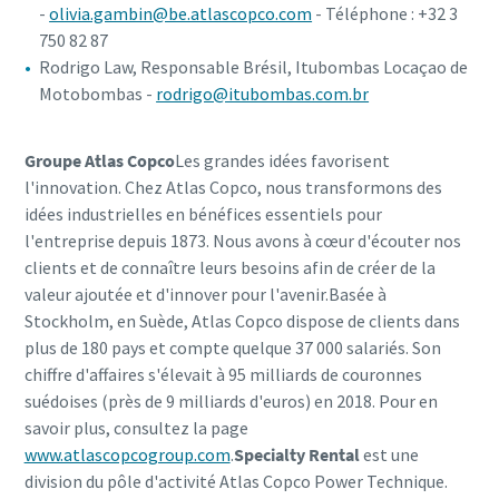
-
olivia.gambin@be.atlascopco.com
- Téléphone : +32 3
750 82 87
Rodrigo Law, Responsable Brésil, Itubombas Locaçao de
Motobombas -
rodrigo@itubombas.com.br
Groupe Atlas Copco
Les grandes idées favorisent
l'innovation. Chez Atlas Copco, nous transformons des
idées industrielles en bénéfices essentiels pour
l'entreprise depuis 1873. Nous avons à cœur d'écouter nos
clients et de connaître leurs besoins afin de créer de la
valeur ajoutée et d'innover pour l'avenir.Basée à
Stockholm, en Suède, Atlas Copco dispose de clients dans
plus de 180 pays et compte quelque 37 000 salariés. Son
chiffre d'affaires s'élevait à 95 milliards de couronnes
suédoises (près de 9 milliards d'euros) en 2018. Pour en
savoir plus, consultez la page
www.atlascopcogroup.com
.
Specialty Rental
est une
division du pôle d'activité Atlas Copco Power Technique.