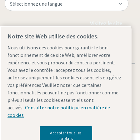
Visitez le site
Notre site Web utilise des cookies.
Nous utilisons des cookies pour garantir le bon
fonctionnement de ce site Web, améliorer votre
expérience et vous proposer du contenu pertinent.
Vous avez le contrôle : acceptez tous les cookies,
autorisez uniquement les cookies essentiels ou gérez
vos préférences Veuillez noter que certaines
fonctionnalités peuvent ne pas fonctionner comme
Mentions légales et politique de confidentialité
prévu si seuls les cookies essentiels sont
Gérer les cookies
Accessibilité
Plan du site
activés.
Consulter notre politique en matière de
cookies
© 2026 Atlas Copco AB
Accepter tous les
cookies