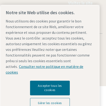
Visitez le site
Notre site Web utilise des cookies.
Nous utilisons des cookies pour garantir le bon
fonctionnement de ce site Web, améliorer votre
expérience et vous proposer du contenu pertinent.
Vous avez le contrôle : acceptez tous les cookies,
autorisez uniquement les cookies essentiels ou gérez
vos préférences Veuillez noter que certaines
fonctionnalités peuvent ne pas fonctionner comme
Mentions légales et politique de confidentialité
prévu si seuls les cookies essentiels sont
Gérer les cookies
Accessibilité
Plan du site
activés.
Consulter notre politique en matière de
cookies
© 2026 Atlas Copco AB
Accepter tous les
cookies
Découvrez comment le groupe Atlas Copco met en
œuvre une technologie qui transforme l'avenir.
Visitez le site Web Atlas Copco Group
Gérer les cookies