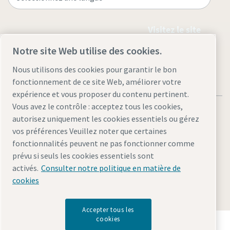
Visitez le site
Notre site Web utilise des cookies.
Nous utilisons des cookies pour garantir le bon
fonctionnement de ce site Web, améliorer votre
expérience et vous proposer du contenu pertinent.
Vous avez le contrôle : acceptez tous les cookies,
autorisez uniquement les cookies essentiels ou gérez
vos préférences Veuillez noter que certaines
fonctionnalités peuvent ne pas fonctionner comme
Mentions légales et politique de confidentialité
prévu si seuls les cookies essentiels sont
Gérer les cookies
Accessibilité
Plan du site
activés.
Consulter notre politique en matière de
cookies
© 2026 Atlas Copco AB
Accepter tous les
cookies
Découvrez comment le groupe Atlas Copco met en