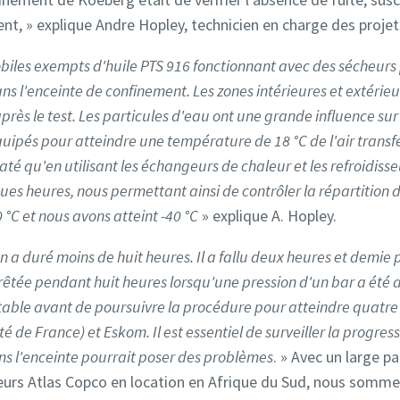
nt, » explique Andre Hopley, technicien en charge des projet
iles exempts d'huile PTS 916 fonctionnant avec des sécheurs p
 l'enceinte de confinement. Les zones intérieures et extérieur
ès le test. Les particules d'eau ont une grande influence sur le
quipés pour atteindre une température de 18 °C de l'air transf
é qu'en utilisant les échangeurs de chaleur et les refroidisse
es heures, nous permettant ainsi de contrôler la répartition de 
 °C et nous avons atteint -40 °C
» explique A. Hopley.
on a duré moins de huit heures. Il a fallu deux heures et demie
rêtée pendant huit heures lorsqu'une pression d'un bar a été at
stable avant de poursuivre la procédure pour atteindre quatre 
té de France) et Eskom. Il est essentiel de surveiller la progres
 l'enceinte pourrait poser des problèmes
. » Avec un large p
rs Atlas Copco en location en Afrique du Sud, nous sommes 