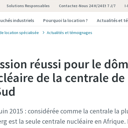
Solutions Responsables
Contactez-Nous 24 H/24 Et 7 J/7
I
uchés industriels
Pourquoi la location ?
Actualités et 
de location spécialisée
Actualités et témoignages
ession réussi pour le dô
cléaire de la centrale d
Sud
uin 2015 : considérée comme la centrale la plu
g est la seule centrale nucléaire en Afrique. 