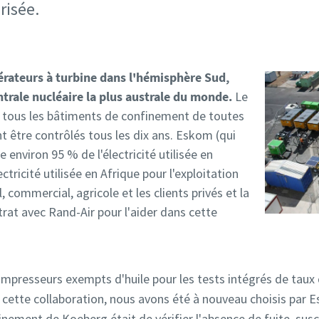
risée.
érateurs à turbine dans l'hémisphère Sud,
trale nucléaire la plus australe du monde.
Le
ue tous les bâtiments de confinement de toutes
nt être contrôlés tous les dix ans. Eskom (qui
e environ 95 % de l'électricité utilisée en
ctricité utilisée en Afrique pour l'exploitation
, commercial, agricole et les clients privés et la
trat avec Rand-Air pour l'aider dans cette
mpresseurs exempts d'huile pour les tests intégrés de taux
e cette collaboration, nous avons été à nouveau choisis par E
inement de Koeberg était de vérifier l'absence de fuite, susc