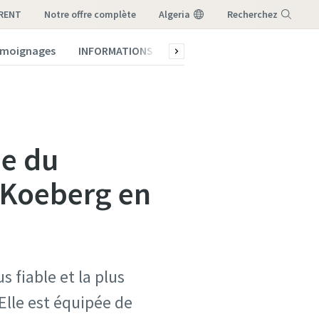
-RENT
notre offre complète
Algeria
Recherchez
témoignages
INFORMATIONS
Qui sommes-nous ?
Menu
me du
e Koeberg en
s fiable et la plus
Elle est équipée de