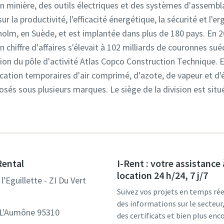
tion minière, des outils électriques et des systèmes d'assem
ur la productivité, l'efficacité énergétique, la sécurité et l
kholm, en Suède, et est implantée dans plus de 180 pays. En 
chiffre d'affaires s'élevait à 102 milliards de couronnes suéd
ion du pôle d'activité Atlas Copco Construction Technique. El
ocation temporaires d'air comprimé, d'azote, de vapeur et d'é
osés sous plusieurs marques. Le siège de la division est sit
Rental
I-Rent : votre assistance 
location 24 h/24, 7 j/7
l'Eguillette - ZI Du Vert
Suivez vos projets en temps rée
des informations sur le secteu
-L'Aumône 95310
des certificats et bien plus enco