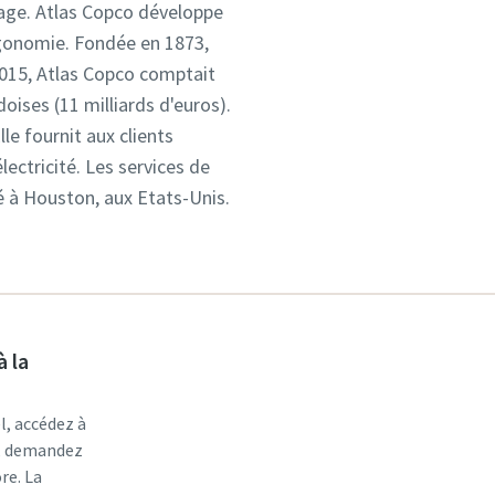
blage. Atlas Copco développe
'ergonomie. Fondée en 1873,
2015, Atlas Copco comptait
oises (11 milliards d'euros).
le fournit aux clients
lectricité. Les services de
ué à Houston, aux Etats-Unis.
à la
l, accédez à
r, demandez
re. La