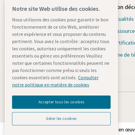
Contactez-nous dès aujourd'hui
Section déc
Notre site Web utilise des cookies.
Assistance d'urgence 24h/24 et
Actualité
Nous utilisons des cookies pour garantir le bon
7j/7
fonctionnement de ce site Web, améliorer
Ressource
votre expérience et vous proposer du contenu
pertinent. Vous avez le contrôle : acceptez tous
Nos services
Certificat
les cookies, autorisez uniquement les cookies
Parc
Zone de t
essentiels ou gérez vos préférences Veuillez
noter que certaines fonctionnalités peuvent ne
Industries
pas fonctionner comme prévu si seuls les
cookies essentiels sont activés.
Consulter
Pourquoi la location ?
notre politique en matière de cookies
Accepter tous les cookies
Gérer les cookies
Découvrez comment le groupe Atlas Copco met en œuvre