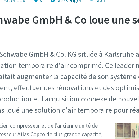
Facebook
X
Messenger
Mail
chwabe GmbH & Co loue une s
r Schwabe GmbH & Co. KG située à Karlsruhe a
lation temporaire d'air comprimé. Ce leader m
tait augmenter la capacité de son système 
ment, effectuer des rénovations et des optimis
roduction et l'acquisition connexe de nouvell
 loué une solution d'air temporaire pour réal
ien compresseur et de l'ancienne unité de
esseur Atlas Copco de plus grande capacité,