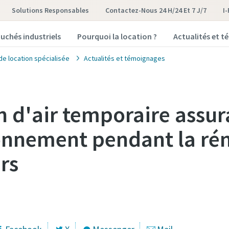
Solutions Responsables
Contactez-Nous 24 H/24 Et 7 J/7
I
uchés industriels
Pourquoi la location ?
Actualités et 
de location spécialisée
Actualités et témoignages
n d'air temporaire assur
onnement pendant la ré
rs