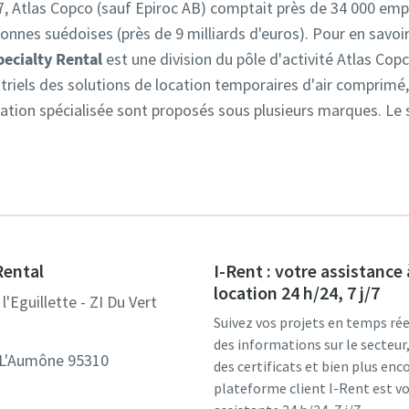
, Atlas Copco (sauf Epiroc AB) comptait près de 34 000 emplo
uronnes suédoises (près de 9 milliards d'euros). Pour en savoi
pecialty Rental
est une division du pôle d'activité Atlas Cop
ustriels des solutions de location temporaires d'air comprimé,
cation spécialisée sont proposés sous plusieurs marques. Le s
Rental
I-Rent : votre assistance 
location 24 h/24, 7 j/7
l'Eguillette - ZI Du Vert
Suivez vos projets en temps rée
des informations sur le secteu
-L'Aumône 95310
des certificats et bien plus enco
plateforme client I-Rent est v