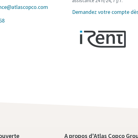
assistante 24 h/24, 7 j/7.
ance@atlascopco.com
Demandez votre compte dès 
68
ouverte
A propos d'Atlas Copco Gro