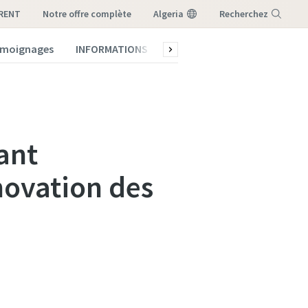
-RENT
notre offre complète
Algeria
Recherchez
témoignages
INFORMATIONS
Qui sommes-nous ?
Menu
ant
novation des