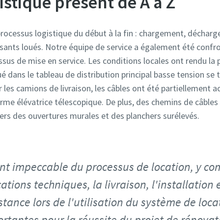
istique présent de A à Z
processus logistique du début à la fin : chargement, décharg
sants loués. Notre équipe de service a également été confr
sus de mise en service. Les conditions locales ont rendu la po
é dans le tableau de distribution principal basse tension se 
 les camions de livraison, les câbles ont été partiellement 
orme élévatrice télescopique. De plus, des chemins de câbles f
vers des ouvertures murales et des planchers surélevés.
t impeccable du processus de location, y com
cations techniques, la livraison, l'installation 
istance lors de l'utilisation du système de loca
rtantes pour la réussite du projet de rénovat