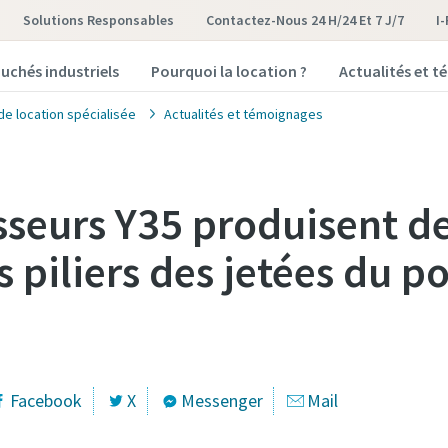
Solutions Responsables
Contactez-Nous 24 H/24 Et 7 J/7
I
uchés industriels
Pourquoi la location ?
Actualités et 
de location spécialisée
Actualités et témoignages
seurs Y35 produisent de 
s piliers des jetées du p
Facebook
X
Messenger
Mail