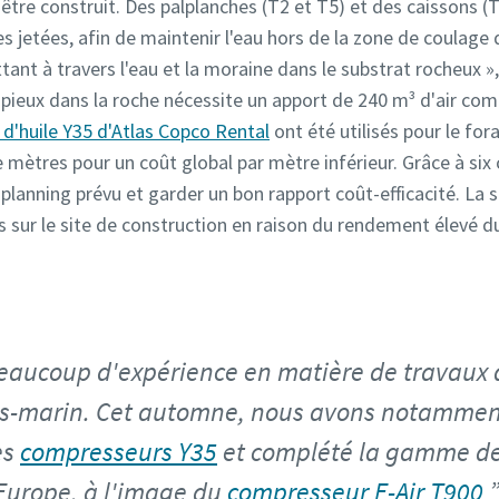
être construit. Des palplanches (T2 et T5) et des caissons (
s jetées, afin de maintenir l'eau hors de la zone de coulage
ottant à travers l'eau et la moraine dans le substrat rocheux 
s pieux dans la roche nécessite un apport de 240 m³ d'air co
 d'huile Y35 d'Atlas Copco Rental
ont été utilisés pour le for
mètres pour un coût global par mètre inférieur. Grâce à six 
e planning prévu et garder un bon rapport coût-efficacité. La
 sur le site de construction en raison du rendement élevé d
eaucoup d'expérience en matière de travaux 
s-marin. Cet automne, nous avons notamment
es
compresseurs Y35
et complété la gamme d
 Europe, à l'image du
compresseur E-Air T900