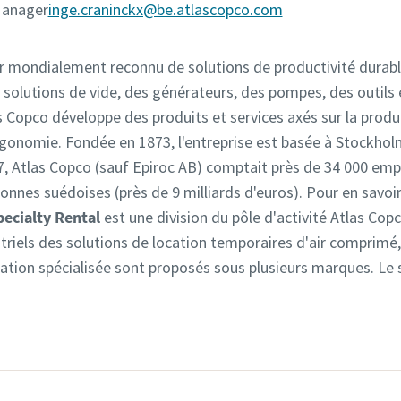
Manager
inge.craninckx@be.atlascopco.com
r mondialement reconnu de solutions de productivité durable
 solutions de vide, des générateurs, des pompes, des outils
Copco développe des produits et services axés sur la producti
ergonomie. Fondée en 1873, l'entreprise est basée à Stockhol
, Atlas Copco (sauf Epiroc AB) comptait près de 34 000 emplo
uronnes suédoises (près de 9 milliards d'euros). Pour en savoi
pecialty Rental
est une division du pôle d'activité Atlas Cop
ustriels des solutions de location temporaires d'air comprimé,
cation spécialisée sont proposés sous plusieurs marques. Le s