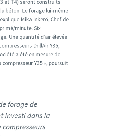
T3 et T4) seront construits
 du béton. Le forage lui-même
»,explique Mika Inkerö, Chef de
mprimé/minute. Six
age. Une quantité d'air élevée
compresseurs DrillAir Y35,
 société a été en mesure de
u compresseur Y35 », poursuit
de forage de
 investi dans la
e compresseurs