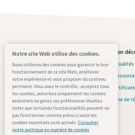
Contactez-nous dès aujourd'hui
Section déc
Notre site Web utilise des cookies.
Assistance d'urgence 24h/24 et
Actualité
Nous utilisons des cookies pour garantir le bon
7j/7
fonctionnement de ce site Web, améliorer
Ressource
votre expérience et vous proposer du contenu
Nos services
pertinent. Vous avez le contrôle : acceptez tous
Certificat
les cookies, autorisez uniquement les cookies
Parc
Zone de t
essentiels ou gérez vos préférences Veuillez
noter que certaines fonctionnalités peuvent ne
Industries
pas fonctionner comme prévu si seuls les
Pourquoi la location ?
cookies essentiels sont activés.
Consulter
notre politique en matière de cookies