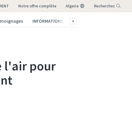
-RENT
notre offre complète
Algeria
Recherchez
témoignages
INFORMATIONS
Qui sommes-nous ?
Menu
l'air pour
ont