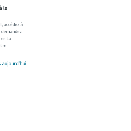
à la
l, accédez à
r, demandez
re. La
otre
aujourd'hui