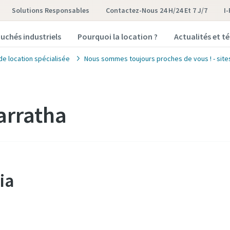
Solutions Responsables
Contactez-Nous 24 H/24 Et 7 J/7
I
uchés industriels
Pourquoi la location ?
Actualités et 
de location spécialisée
Nous sommes toujours proches de vous ! - sites
arratha
ia