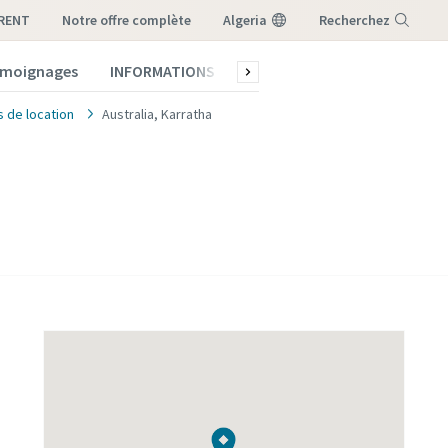
-RENT
notre offre complète
Algeria
Recherchez
témoignages
INFORMATIONS
Qui sommes-nous ?
Menu
 de location
Australia, Karratha