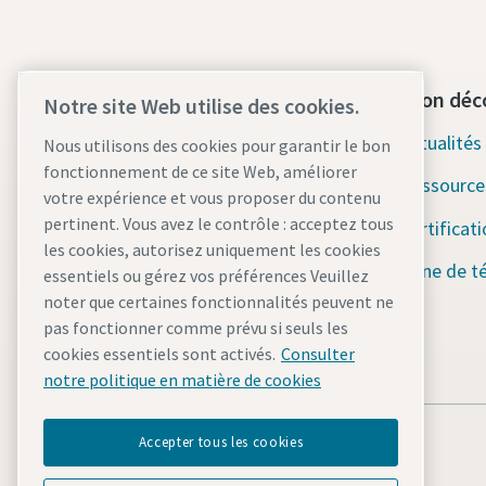
Contactez-nous dès aujourd'hui
Section déc
Notre site Web utilise des cookies.
Assistance d'urgence 24h/24 et
Actualité
Nous utilisons des cookies pour garantir le bon
7j/7
fonctionnement de ce site Web, améliorer
Ressource
votre expérience et vous proposer du contenu
Nos services
pertinent. Vous avez le contrôle : acceptez tous
Certificat
les cookies, autorisez uniquement les cookies
Parc
Zone de t
essentiels ou gérez vos préférences Veuillez
noter que certaines fonctionnalités peuvent ne
Industries
pas fonctionner comme prévu si seuls les
Pourquoi la location ?
cookies essentiels sont activés.
Consulter
notre politique en matière de cookies
Accepter tous les cookies