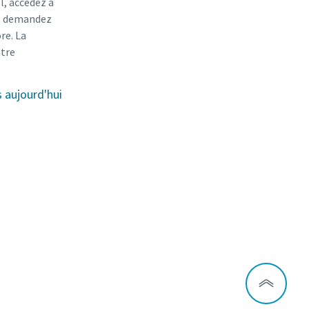
l, accédez à
r, demandez
re. La
otre
aujourd'hui