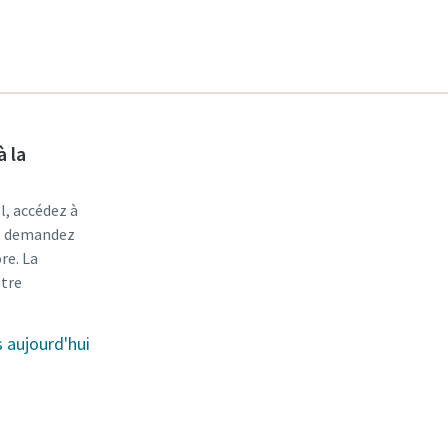
à la
l, accédez à
r, demandez
re. La
otre
aujourd'hui