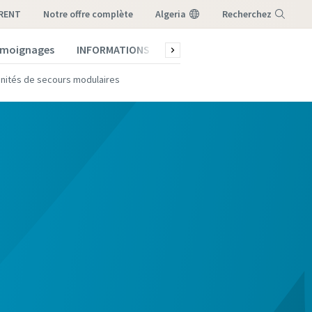
-RENT
notre offre complète
Algeria
Recherchez
témoignages
INFORMATIONS
Qui sommes-nous ?
Menu
unités de secours modulaires