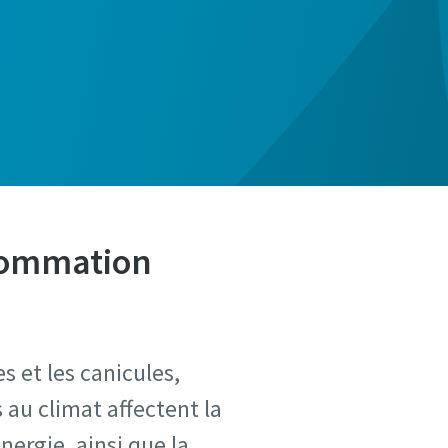
nsommation
 et les canicules,
 au climat affectent la
nergie, ainsi que la