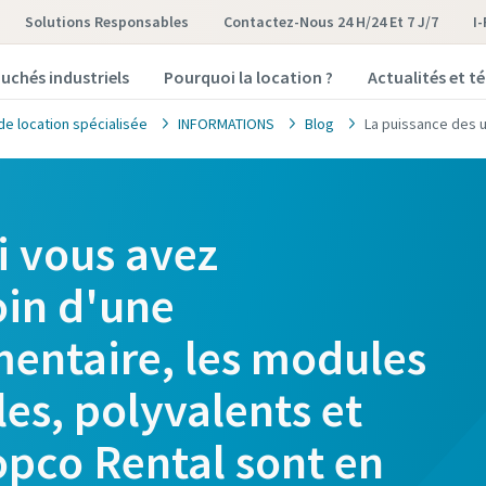
Solutions Responsables
Contactez-Nous 24 H/24 Et 7 J/7
I
uchés industriels
Pourquoi la location ?
Actualités et 
de location spécialisée
INFORMATIONS
Blog
La puissance des 
i vous avez
in d'une
entaire, les modules
les, polyvalents et
opco Rental sont en