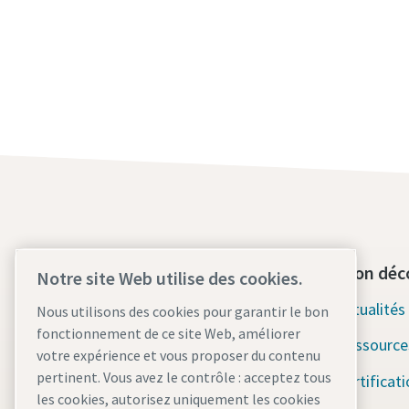
Contactez-nous dès aujourd'hui
Section déc
Notre site Web utilise des cookies.
Assistance d'urgence 24h/24 et
Actualité
Nous utilisons des cookies pour garantir le bon
7j/7
fonctionnement de ce site Web, améliorer
Ressource
votre expérience et vous proposer du contenu
Nos services
pertinent. Vous avez le contrôle : acceptez tous
Certificat
les cookies, autorisez uniquement les cookies