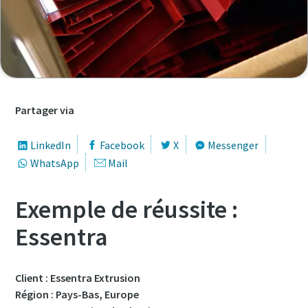
Prénom
Prénom
Prénom
Prénom
Nom
Nom
Nom
Nom
Partager via
E-mail
E-mail
E-mail
E-mail
LinkedIn
Facebook
X
Messenger
WhatsApp
Mail
Téléphone
Téléphone
Téléphone
Téléphone
Exemple de réussite :
Essentra
Informations supplémentaires
Informations supplémentaires
Informations supplémentaires
Informations supplémentaires
Société
Société
Société
Société
Client : Essentra Extrusion
Région : Pays-Bas, Europe