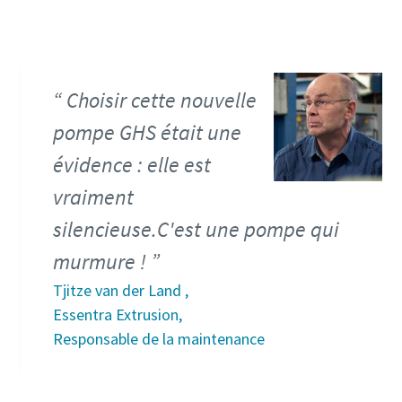
spéciales
spéciales
spéciales
spéciales
d'Atlas Copco Vacuum.
d'Atlas Copco Vacuum.
d'Atlas Copco Vacuum.
d'Atlas Copco Vacuum.
Envoyer
Envoyer
Envoyer
Envoyer
Choisir cette nouvelle
pompe GHS était une
Vérification Anti-Robot
Vérification Anti-Robot
Vérification Anti-Robot
Vérification Anti-Robot
évidence : elle est
Cliquez ici pour vérifier
Cliquez ici pour vérifier
Cliquez ici pour vérifier
Cliquez ici pour vérifier
Friendly
Friendly
Friendly
Friendly
Captcha ⇗
Captcha ⇗
Captcha ⇗
Captcha ⇗
vraiment
silencieuse.C'est une pompe qui
murmure !
Tjitze van der Land ,
Essentra Extrusion,
Responsable de la maintenance