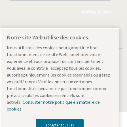
Visitez le site
Notre site Web utilise des cookies.
Nous utilisons des cookies pour garantir le bon
fonctionnement de ce site Web, améliorer votre
expérience et vous proposer du contenu pertinent.
Vous avez le contrôle : acceptez tous les cookies,
autorisez uniquement les cookies essentiels ou gérez
Mentions légales et déclaration de confidentialité
vos préférences Veuillez noter que certaines
Gérer les cookies
Accessibilité
Plan du site
fonctionnalités peuvent ne pas fonctionner comme
prévu si seuls les cookies essentiels sont
© 2026 Atlas Copco AB
activés.
Consulter notre politique en matière de
cookies
Découvrez comment le groupe Atlas Copco met en
œuvre une technologie qui transforme l'avenir.
Accepter tous les