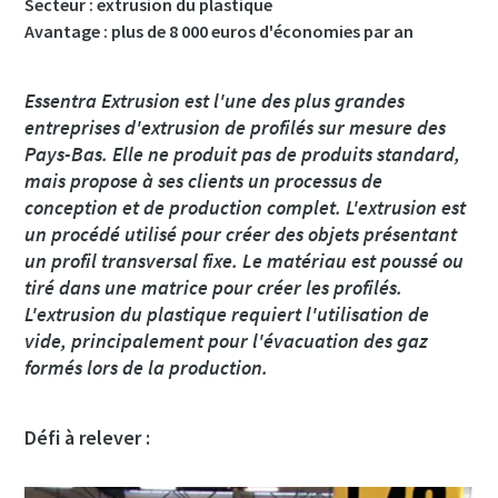
Secteur : extrusion du plastique
Pays
Pays
Pays
Pays
Avantage : plus de 8 000 euros d'économies par an
Essentra Extrusion est l'une des plus grandes
Rue
Rue
Rue
Rue
entreprises d'extrusion de profilés sur mesure des
Pays-Bas. Elle ne produit pas de produits standard,
mais propose à ses clients un processus de
Ville
Ville
Ville
Ville
conception et de production complet. L'extrusion est
un procédé utilisé pour créer des objets présentant
un profil transversal fixe. Le matériau est poussé ou
Code postal
Code postal
Code postal
Code postal
tiré dans une matrice pour créer les profilés.
L'extrusion du plastique requiert l'utilisation de
Demande
Demande
Demande
Demande
vide, principalement pour l'évacuation des gaz
formés lors de la production.
Toute question ou demande
Toute question ou demande
Toute question ou demande
Toute question ou demande
Défi à relever :